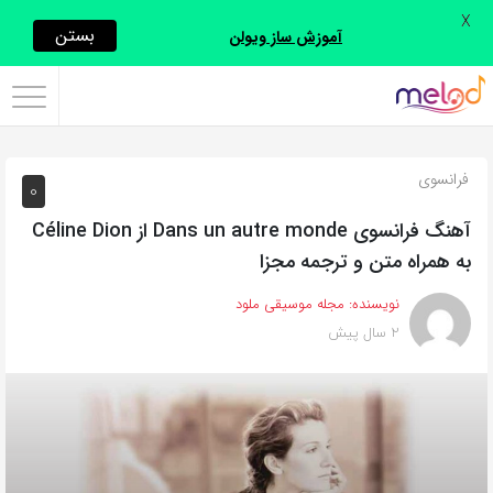
X
اشتراک
بستن
آموزش ساز ویولن
گذاری
با
استفاده
فرانسوی
0
از
روش‌های
آهنگ فرانسوی Dans un autre monde از Céline Dion
زیر
به همراه متن و ترجمه مجزا
می‌توانید
نویسنده:
مجله موسیقی ملود
این
2 سال پیش
صفحه
را
با
دوستان
خود