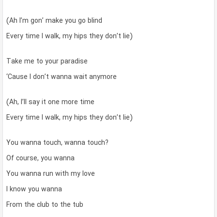
(Ah I’m gon’ make you go blind
Every time I walk, my hips they don’t lie)
Take me to your paradise
‘Cause I don’t wanna wait anymore
(Ah, I’ll say it one more time
Every time I walk, my hips they don’t lie)
You wanna touch, wanna touch?
Of course, you wanna
You wanna run with my love
I know you wanna
From the club to the tub