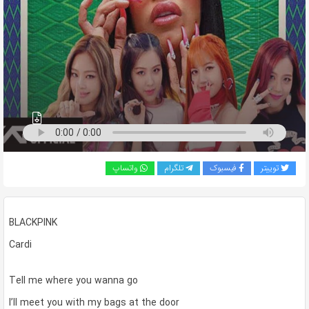
به
اشتراک
بگذارید.
کپی
لینک
توییتر
فیسبوک
تلگرام
واتساپ
BLACKPINK
Cardi
Tell me where you wanna go
I’ll meet you with my bags at the door