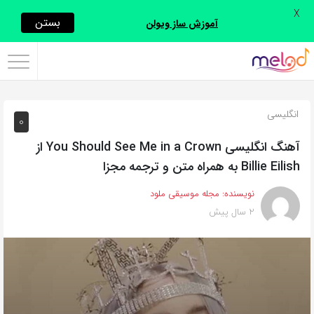
X
اشتراک
بستن
آموزش ساز ویولن
گذاری
با
استفاده
انگلیسی
0
از
روش‌های
آهنگ انگلیسی You Should See Me in a Crown از
زیر
Billie Eilish به همراه متن و ترجمه مجزا
می‌توانید
نویسنده:
مجله موسیقی ملود
این
2 سال پیش
صفحه
را
با
دوستان
خود