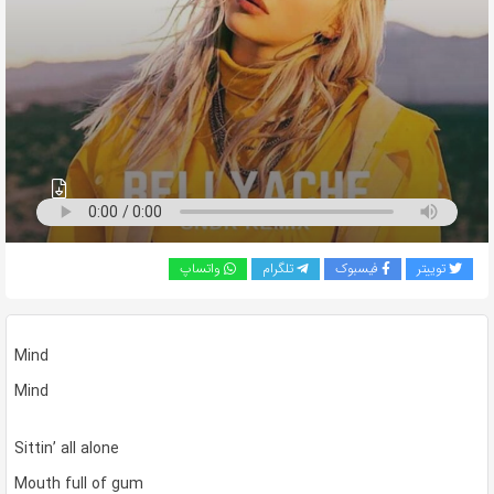
به
اشتراک
بگذارید.
کپی
لینک
توییتر
فیسبوک
تلگرام
واتساپ
Mind
Mind
Sittin’ all alone
Mouth full of gum