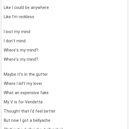
Like I could be anywhere
Like I’m reckless
I lost my mind
I don’t mind
Where’s my mind?
Where’s my mind?
Maybe it’s in the gutter
Where I left my lover
What an expensive fake
My V is for Vendetta
Thought that I’d feel better
But now I got a bellyache