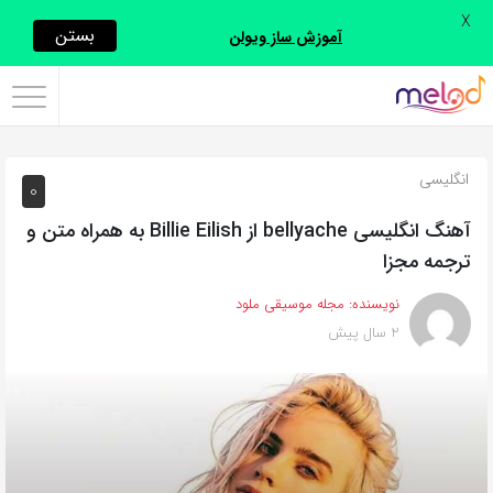
X
اشتراک
بستن
آموزش ساز ویولن
گذاری
با
استفاده
انگلیسی
0
از
روش‌های
آهنگ انگلیسی bellyache از Billie Eilish به همراه متن و
زیر
ترجمه مجزا
می‌توانید
نویسنده:
مجله موسیقی ملود
این
2 سال پیش
صفحه
را
با
دوستان
خود