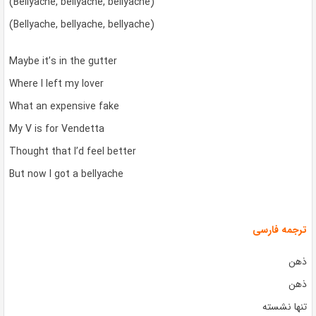
(Bellyache, bellyache, bellyache)
(Bellyache, bellyache, bellyache)
Maybe it’s in the gutter
Where I left my lover
What an expensive fake
My V is for Vendetta
Thought that I’d feel better
But now I got a bellyache
ترجمه فارسی
ذهن
ذهن
تنها نشسته