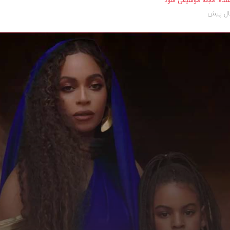
نده:
مجله موسیقی ملود