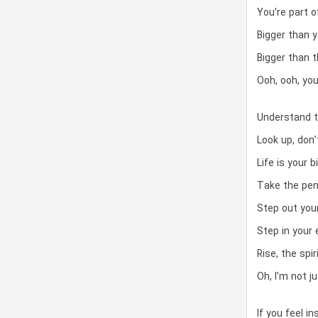
You’re part 
Bigger than 
Bigger than t
Ooh, ooh, yo
Understand th
Look up, don
Life is your b
Take the pen 
Step out you
Step in your
Rise, the spir
Oh, I’m not j
If you feel in