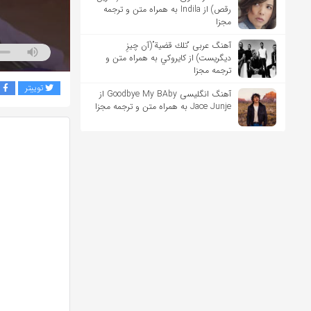
رقص) از Indila به همراه متن و ترجمه
مجزا
آهنگ عربی “تلك قضية”(آن چیزِ
دیگریست) از كايروكي به همراه متن و
ترجمه مجزا
توییتر
ف
آهنگ انگلیسی Goodbye My BAby از
Jace Junje به همراه متن و ترجمه مجزا