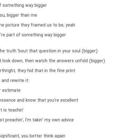
of something way bigger
you, bigger than me
he picture they framed us to be, yeah
u’re part of something way bigger
e truth ’bout that question in your soul (bigger)
’t look down, then watch the answers unfold (bigger)
irthright, they hid that in the fine print
and rewrite it
r estimate
 essence and know that you’re excellent
it is teachin’
ust preachin’, I’m takin’ my own advice
significant, you better think again