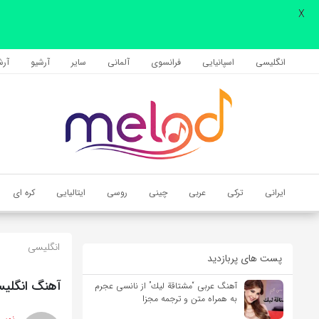
X
اشتراک گذاری
با استفاده از روش‌های زیر می‌توانید این صفحه را با دوستان خود به
انگلیسی
اسپانیایی
فرانسوی
آلمانی
سایر
آرشیو
آرشی
اشتراک بگذارید.
کپی لینک
ایرانی
ترکی
عربی
چینی
روسی
ایتالیایی
کره ای
انگلیسی
پست های پربازدید
آهنگ انگلیسی Bigger از Beyoncé به همراه متن
آهنگ عربی “مشتاقة لیك” از نانسی عجرم
به همراه متن و ترجمه مجزا