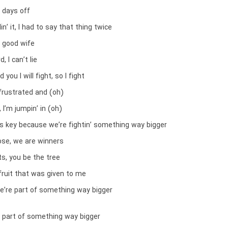
o days off
lin’ it, I had to say that thing twice
a good wife
d, I can’t lie
 you I will fight, so I fight
’ frustrated and (oh)
, I’m jumpin’ in (oh)
is key because we’re fightin’ something way bigger
lose, we are winners
ots, you be the tree
fruit that was given to me
we’re part of something way bigger
e part of something way bigger