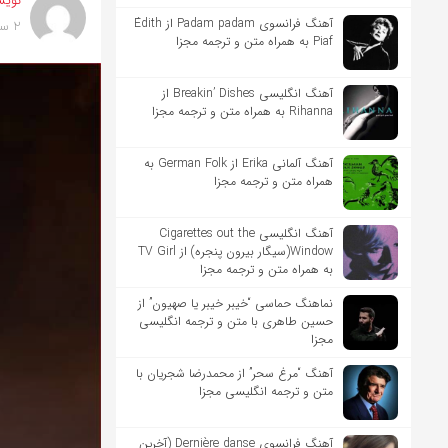
نویس
آهنگ فرانسوی Padam padam از Édith
2 سال پیش
Piaf به همراه متن و ترجمه مجزا
آهنگ انگلیسی Breakin’ Dishes از
Rihanna به همراه متن و ترجمه مجزا
آهنگ آلمانی Erika از German Folk به
همراه متن و ترجمه مجزا
آهنگ انگلیسی Cigarettes out the
Window(سیگار بیرون پنجره) از TV Girl
به همراه متن و ترجمه مجزا
نماهنگ حماسی “خیبر خیبر یا صهیون” از
حسین طاهری با متن و ترجمه انگلیسی
مجزا
آهنگ “مرغ سحر” از محمدرضا شجریان با
متن و ترجمه انگلیسی مجزا
آهنگ فرانسوی Dernière danse (آخرین