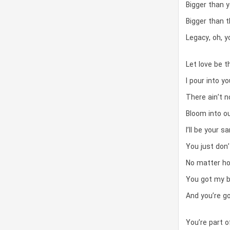
Bigger than y
Bigger than 
Legacy, oh, 
Let love be 
I pour into y
There ain’t 
Bloom into o
I’ll be your s
You just don’
No matter ho
You got my b
And you’re g
You’re part 