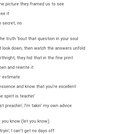
the picture they framed us to see
ee it
o secret, no
e truth ’bout that question in your soul
’t look down, then watch the answers unfold
irthright, they hid that in the fine print
pen and rewrite it
r estimate
 essence and know that you’re excellent
he spirit is teachin’
ust preachin’, I’m takin’ my own advice
 you know (let you know)
ryin’, I can’t get no days off