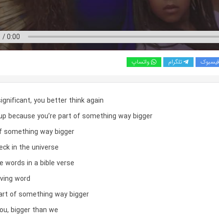
یسبوک
تلگرام
واتساپ
significant, you better think again
up because you’re part of something way bigger
of something way bigger
eck in the universe
 words in a bible verse
iving word
part of something way bigger
ou, bigger than we