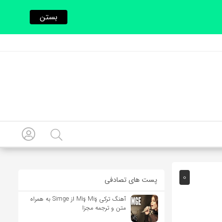
بستن
0
پست های تصادفی
آهنگ ترکی Miş Miş از Simge به همراه
متن و ترجمه مجزا