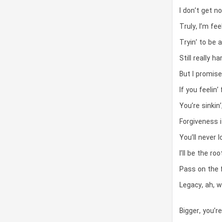
I don’t get n
Truly, I’m fee
Tryin’ to be 
Still really har
But I promised
If you feelin
You’re sinkin’
Forgiveness 
You’ll never 
I’ll be the ro
Pass on the 
Legacy, ah, 
Bigger, you’r