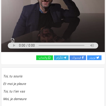
به
اشتراک
بگذارید.
کپی
لینک
توییتر
فیسبوک
تلگرام
واتساپ
Toi, tu souris
Et moi je pleure
Toi, tu t’en vas
Moi, je demeure