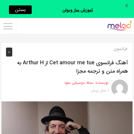
X
اشتراک
بستن
آموزش ساز ویولن
گذاری
با
استفاده
فرانسوی
0
از
روش‌های
آهنگ فرانسوی Cet amour me tue از Arthur H به
زیر
همراه متن و ترجمه مجزا
می‌توانید
نویسنده:
مجله موسیقی ملود
این
1 سال پیش
صفحه
را
با
دوستان
خود