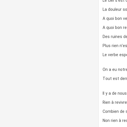
Le ciel s’est
La douleur s
A quoi bon v
A quoi bon re
Des ruines d
Plus rien n’e
Le verbe esp
On a eu notr
Tout est der
Il y a de nous
Rien à revivre
Combien de s
Non rien à re