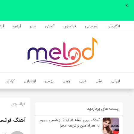
X
اشتراک گذاری
با استفاده از روش‌های زیر می‌توانید این صفحه را با دوستان خود به
انگلیسی
اسپانیایی
فرانسوی
آلمانی
سایر
آرشیو
آرشی
اشتراک بگذارید.
کپی لینک
ایرانی
ترکی
عربی
چینی
روسی
ایتالیایی
کره ای
فرانسوی
پست های پربازدید
آهنگ فرانسوی Rien à écrire از Anggun به همراه مت
آهنگ عربی “مشتاقة لیك” از نانسی عجرم
به همراه متن و ترجمه مجزا