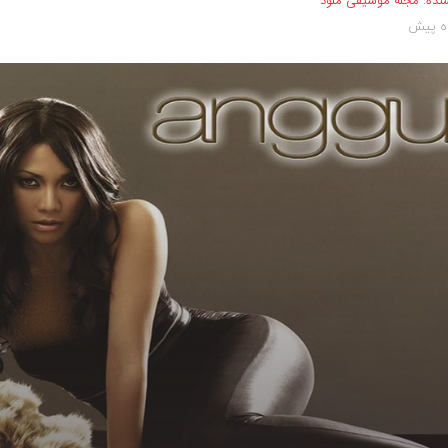
نده:
مجله موسیقی ملود