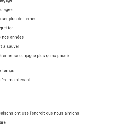
 dégagé
oulagée
erser plus de larmes
gretter
e nos années
st à sauver
érer ne se conjugue plus qu’au passé
e temps
rière maintenant
aisons ont usé l’endroit que nous aimions
dire