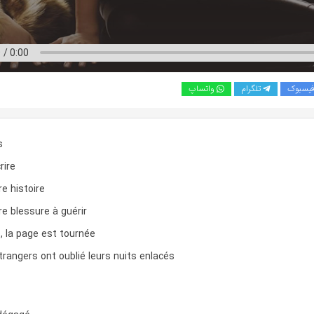
یسبوک
تلگرام
واتساپ
s
rire
e histoire
e blessure à guérir
e, la page est tournée
rangers ont oublié leurs nuits enlacés