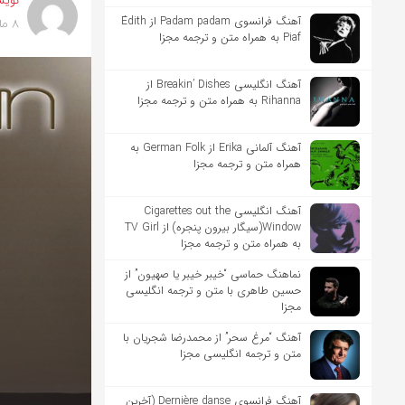
نویس
آهنگ فرانسوی Padam padam از Édith
8 ماه پیش
Piaf به همراه متن و ترجمه مجزا
آهنگ انگلیسی Breakin’ Dishes از
Rihanna به همراه متن و ترجمه مجزا
آهنگ آلمانی Erika از German Folk به
همراه متن و ترجمه مجزا
آهنگ انگلیسی Cigarettes out the
Window(سیگار بیرون پنجره) از TV Girl
به همراه متن و ترجمه مجزا
نماهنگ حماسی “خیبر خیبر یا صهیون” از
حسین طاهری با متن و ترجمه انگلیسی
مجزا
آهنگ “مرغ سحر” از محمدرضا شجریان با
متن و ترجمه انگلیسی مجزا
آهنگ فرانسوی Dernière danse (آخرین