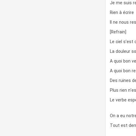
Je me suis r
Rien à écrire
Il ne nous r
[Refrain]
Le ciel s’est
La douleur s
A quoi bon v
A quoi bon re
Des ruines d
Plus rien n’e
Le verbe esp
On a eu notr
Tout est derr