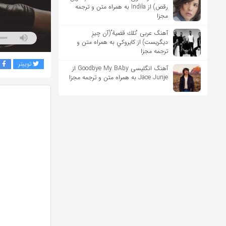
رقص) از Indila به همراه متن و ترجمه
مجزا
آهنگ عربی “تلك قضية”(آن چیزِ
دیگریست) از كايروكي به همراه متن و
ترجمه مجزا
توییتر
ف
آهنگ انگلیسی Goodbye My BAby از
Jace Junje به همراه متن و ترجمه مجزا