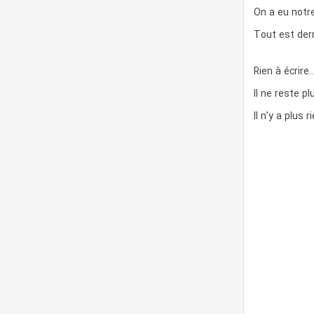
On a eu notr
Tout est der
Rien à écrire
Il ne reste pl
Il n’y a plus 