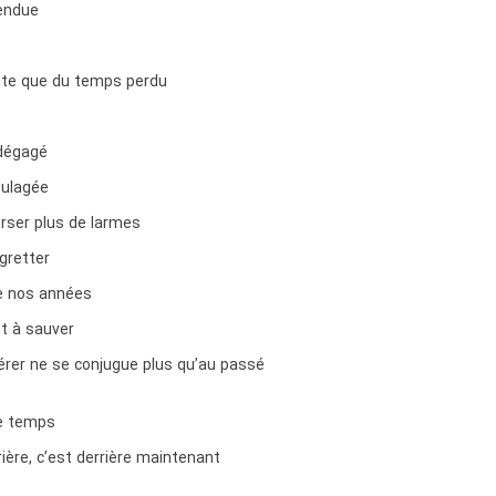
endue
este que du temps perdu
 dégagé
oulagée
erser plus de larmes
gretter
e nos années
st à sauver
érer ne se conjugue plus qu’au passé
e temps
ière, c’est derrière maintenant