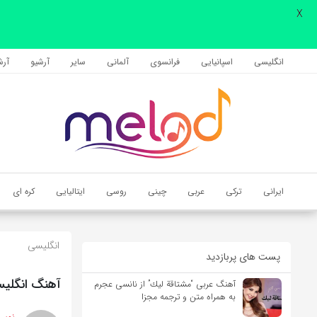
X
اشتراک گذاری
با استفاده از روش‌های زیر می‌توانید این صفحه را با دوستان خود به
انگلیسی
اسپانیایی
فرانسوی
آلمانی
سایر
آرشیو
آرشی
اشتراک بگذارید.
کپی لینک
ایرانی
ترکی
عربی
چینی
روسی
ایتالیایی
کره ای
انگلیسی
پست های پربازدید
آهنگ انگلیسی Devil Doesn’t Bargain از Alec Benjamin به همراه
آهنگ عربی “مشتاقة لیك” از نانسی عجرم
به همراه متن و ترجمه مجزا