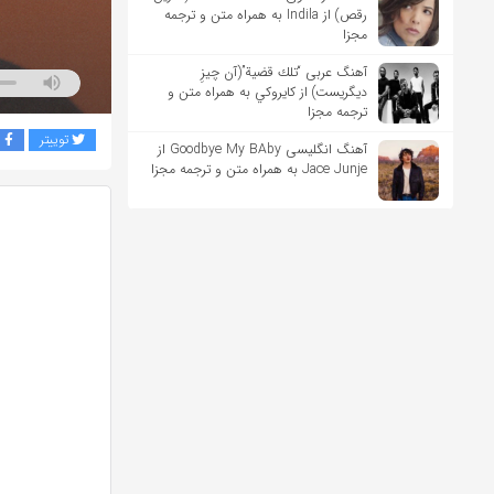
رقص) از Indila به همراه متن و ترجمه
مجزا
آهنگ عربی “تلك قضية”(آن چیزِ
دیگریست) از كايروكي به همراه متن و
ترجمه مجزا
توییتر
ف
آهنگ انگلیسی Goodbye My BAby از
Jace Junje به همراه متن و ترجمه مجزا