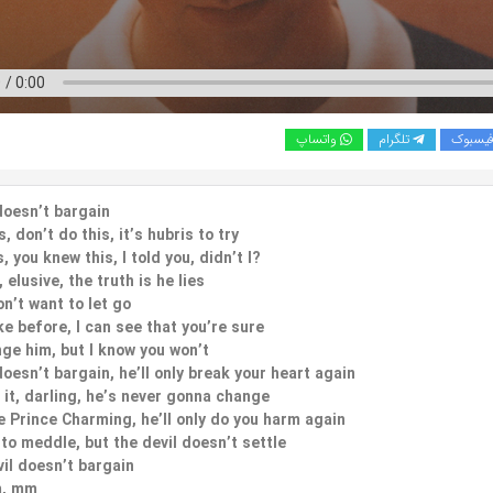
یسبوک
تلگرام
واتساپ
doesn’t bargain
s, don’t do this, it’s hubris to try
, you knew this, I told you, didn’t I?
 elusive, the truth is he lies
n’t want to let go
ke before, I can see that you’re sure
ge him, but I know you won’t
doesn’t bargain, he’ll only break your heart again
h it, darling, he’s never gonna change
be Prince Charming, he’ll only do you harm again
 to meddle, but the devil doesn’t settle
vil doesn’t bargain
, mm