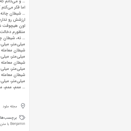
… و می‌دانم که 
اما فکر می‌کنم 
… شیطان چانه ن
ارزشش رو ندار
اون هیچوقت شا
منظورم دخالت ن
… نه، شیطان چا
میلی‌متر، میلی‌م
شیطان معامله ن
میلی‌متر، میلی‌م
شیطان معامله ن
میلی‌متر، میلی‌م
شیطان معامله ن
میلی‌متر، میلی‌م
… ممم، ممم، م
مجله ملود
برچسب‌ها:
Benjamin با متن