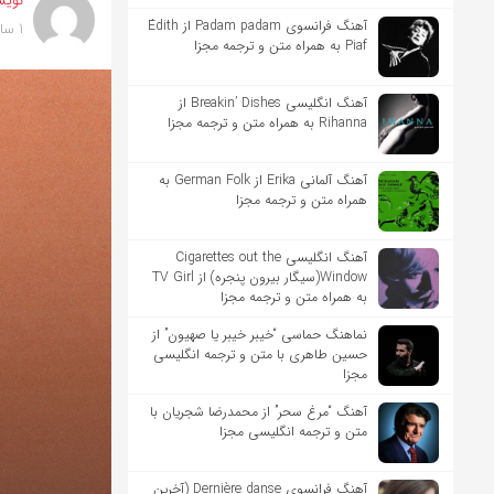
نویس
آهنگ فرانسوی Padam padam از Édith
1 سال پیش
Piaf به همراه متن و ترجمه مجزا
آهنگ انگلیسی Breakin’ Dishes از
Rihanna به همراه متن و ترجمه مجزا
آهنگ آلمانی Erika از German Folk به
همراه متن و ترجمه مجزا
آهنگ انگلیسی Cigarettes out the
Window(سیگار بیرون پنجره) از TV Girl
به همراه متن و ترجمه مجزا
نماهنگ حماسی “خیبر خیبر یا صهیون” از
حسین طاهری با متن و ترجمه انگلیسی
مجزا
آهنگ “مرغ سحر” از محمدرضا شجریان با
متن و ترجمه انگلیسی مجزا
آهنگ فرانسوی Dernière danse (آخرین