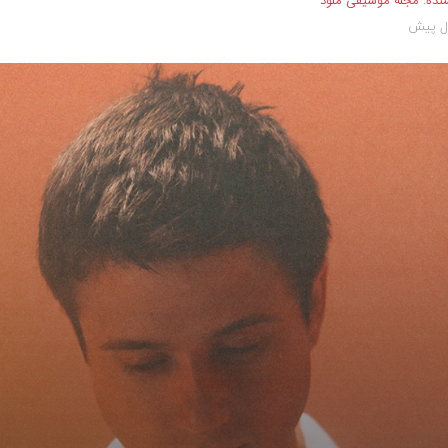
نده:
مجله موسیقی ملود