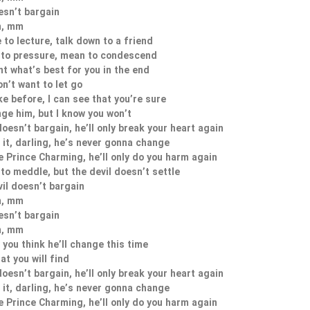
esn’t bargain
, mm
 to lecture, talk down to a friend
 to pressure, mean to condescend
nt what’s best for you in the end
n’t want to let go
ke before, I can see that you’re sure
ge him, but I know you won’t
doesn’t bargain, he’ll only break your heart again
h it, darling, he’s never gonna change
be Prince Charming, he’ll only do you harm again
 to meddle, but the devil doesn’t settle
vil doesn’t bargain
, mm
esn’t bargain
, mm
 you think he’ll change this time
hat you will find
doesn’t bargain, he’ll only break your heart again
h it, darling, he’s never gonna change
be Prince Charming, he’ll only do you harm again