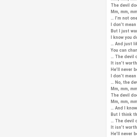
The devil do
Mm, mm, mm
…
I’m not one
I don’t mean
But I just wa
I know you do
…
And just li
You can chan
…
The devil 
It isn’t wort
He’ll never 
I don’t mean
…
No, the de
Mm, mm, mm
The devil do
Mm, mm, mm
…
And I know
But I think t
…
The devil 
It isn’t wort
He’ll never 