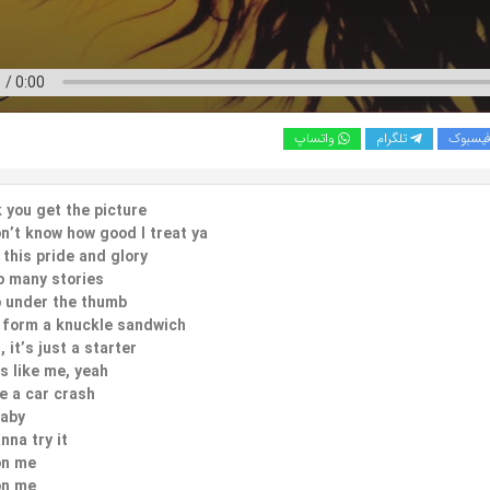
یسبوک
تلگرام
واتساپ
k you get the picture
on’t know how good I treat ya
 this pride and glory
o many stories
o under the thumb
 form a knuckle sandwich
 it’s just a starter
s like me, yeah
ke a car crash
laby
nna try it
on me
on me