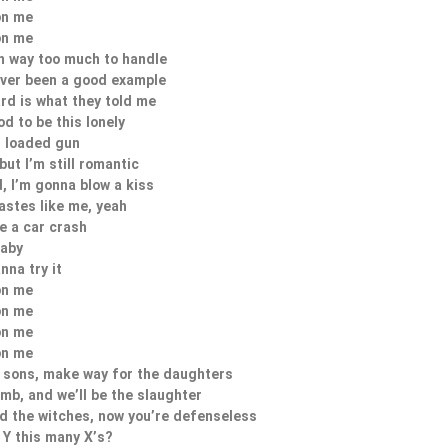
on me
on me
een way too much to handle
never been a good example
rd is what they told me
od to be this lonely
s loaded gun
but I’m still romantic
, I’m gonna blow a kiss
tastes like me, yeah
ke a car crash
laby
nna try it
on me
on me
on me
on me
 sons, make way for the daughters
amb, and we’ll be the slaughter
d the witches, now you’re defenseless
Y this many X’s?