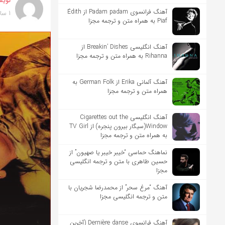
نویس
آهنگ فرانسوی Padam padam از Édith
1 سال پیش
Piaf به همراه متن و ترجمه مجزا
آهنگ انگلیسی Breakin’ Dishes از
Rihanna به همراه متن و ترجمه مجزا
آهنگ آلمانی Erika از German Folk به
همراه متن و ترجمه مجزا
آهنگ انگلیسی Cigarettes out the
Window(سیگار بیرون پنجره) از TV Girl
به همراه متن و ترجمه مجزا
نماهنگ حماسی “خیبر خیبر یا صهیون” از
حسین طاهری با متن و ترجمه انگلیسی
مجزا
آهنگ “مرغ سحر” از محمدرضا شجریان با
متن و ترجمه انگلیسی مجزا
آهنگ فرانسوی Dernière danse (آخرین