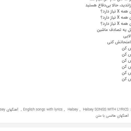
اندید، حالا بی‌دفاع هستید
یاز دارد؟
یاز دارد؟
یاز دارد؟
ل یه تصادف ماشین
لایی
 امتحانش کنی
ش کن
ش کن
ش کن
ش کن
ش کن
ش کن
,
,
,
Halsey SONGS WITH LYRICS
Halsey
English songs with lyrics
آهنگهای Halsey
آهنگهای هالسی با متن