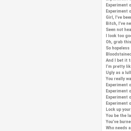
Experiment 
Experiment 
Girl, I’ve b
Bitch, I’ve 
Seen not hea
I look too go
Oh, grab thi
So hopeless 
Bloodstained
And I bet it 
I’m pretty li
Ugly as a lul
You really wa
Experiment 
Experiment 
Experiment 
Experiment 
Lock up your
You be the l
You’ve burne
Who needs a 