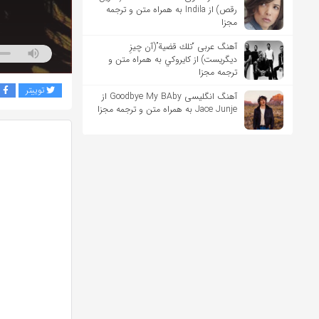
رقص) از Indila به همراه متن و ترجمه
مجزا
آهنگ عربی “تلك قضية”(آن چیزِ
دیگریست) از كايروكي به همراه متن و
ترجمه مجزا
توییتر
ف
آهنگ انگلیسی Goodbye My BAby از
Jace Junje به همراه متن و ترجمه مجزا