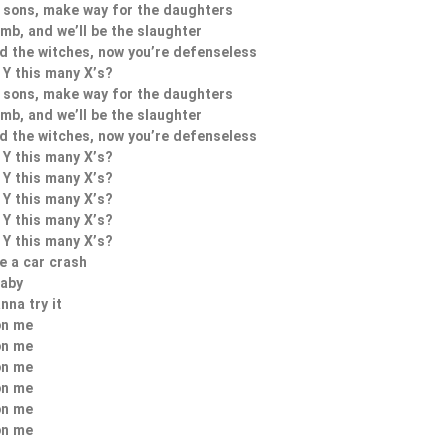
 sons, make way for the daughters
amb, and we’ll be the slaughter
d the witches, now you’re defenseless
Y this many X’s?
 sons, make way for the daughters
amb, and we’ll be the slaughter
d the witches, now you’re defenseless
Y this many X’s?
Y this many X’s?
Y this many X’s?
Y this many X’s?
Y this many X’s?
ke a car crash
laby
nna try it
on me
on me
on me
on me
on me
on me