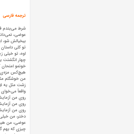
ترجمه فارسی
شرط می‌بندم ف
عوضی، نمی‌دانی
بیخیالش شو، این
تو کلی داستان 
اوه، تو خیلی 
چهار انگشتت ی
خونمو امتحان 
هیچ‌کس مزه‌ی م
من خوشگلم مث
زشت مثل یه لا
واقعاً می‌خوای
روی من آزمای
روی من آزمای
روی من آزمای
دختر، من خیلی 
عوضی، من هیچ‌
چیزی که بهم گف