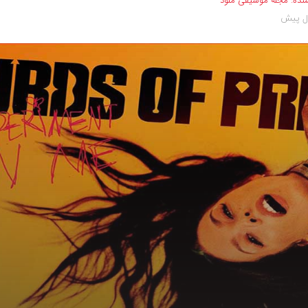
نده:
مجله موسیقی ملود