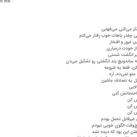
on me
کر می‌کنی می‌فهمی
 چقدر باهات خوب رفتار می‌کنم
 غرور و افتخار
از خودت درمیاری
زیر انگشت شستی
ه ساندویچ بند انگشتی رو تشکیل می‌دن
کن، فقط یه شروعه
نو نمی‌ده، آره
ل یه تصادف ماشین
لایی
 امتحانش کنی
ش کن
ش کن
ش کن
غیرقابل تحمل بودم
وقت الگوی خوبی نبودم
تن این بود که دیده نشد