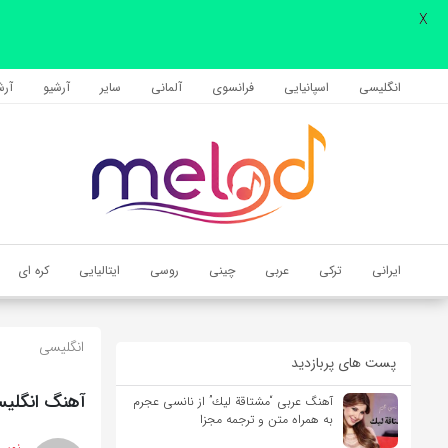
X
اشتراک گذاری
با استفاده از روش‌های زیر می‌توانید این صفحه را با دوستان خود به
انگلیسی
اسپانیایی
فرانسوی
آلمانی
سایر
آرشیو
آرشی
اشتراک بگذارید.
کپی لینک
ایرانی
ترکی
عربی
چینی
روسی
ایتالیایی
کره ای
انگلیسی
پست های پربازدید
آهنگ انگلیسی Experiment On Me از Halsey به همراه م
آهنگ عربی “مشتاقة لیك” از نانسی عجرم
به همراه متن و ترجمه مجزا