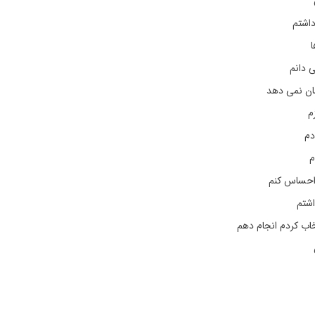
اشتم
ا
ی دانم
شان نمی دهد
م
دم
م
 احساس کنم
شتم
خاب کردم انجام دهم