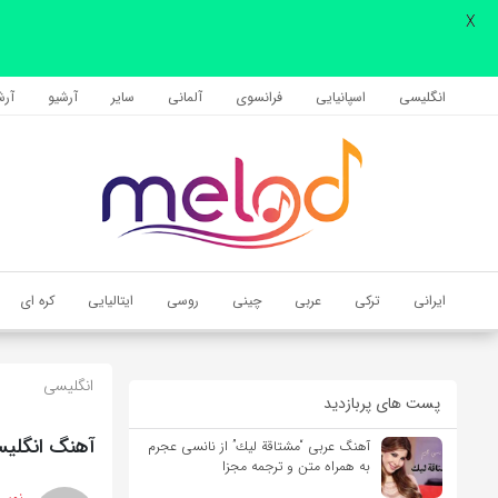
X
اشتراک گذاری
با استفاده از روش‌های زیر می‌توانید این صفحه را با دوستان خود به
انگلیسی
اسپانیایی
فرانسوی
آلمانی
سایر
آرشیو
آرشی
اشتراک بگذارید.
کپی لینک
ایرانی
ترکی
عربی
چینی
روسی
ایتالیایی
کره ای
انگلیسی
پست های پربازدید
آهنگ انگلیسی Easy on Me از Adele به همراه متن
آهنگ عربی “مشتاقة لیك” از نانسی عجرم
به همراه متن و ترجمه مجزا