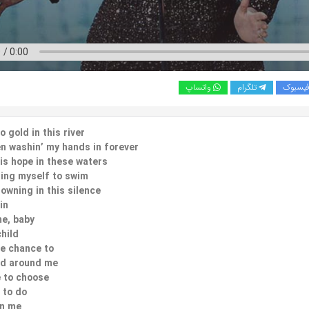
یسبوک
تلگرام
واتساپ
o gold in this river
en washin’ my hands in forever
 is hope in these waters
bring myself to swim
owning in this silence
in
e, baby
child
he chance to
ld around me
e to choose
 to do
on me