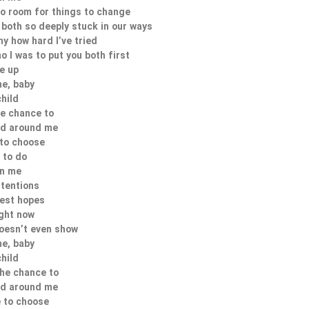
no room for things to change
both so deeply stuck in our ways
ny how hard I’ve tried
o I was to put you both first
ve up
e, baby
child
he chance to
ld around me
 to choose
 to do
on me
ntentions
hest hopes
ight now
doesn’t even show
e, baby
child
the chance to
ld around me
e to choose