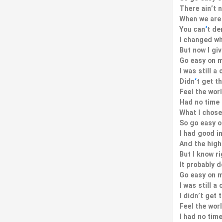
There ain’t 
When we are 
You can
‘
t de
I changed wh
But now I gi
Go easy on m
I was still a 
Didn
‘
t get t
Feel the wor
Had no time
What I chose
So go easy 
I had good i
And the hig
But I know r
It probably 
Go easy on m
I was still a 
I didn’t get 
Feel the wor
I had no tim