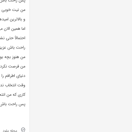
پس راحت باش
من نیت خوبی د
و بالاترین امیده
اما همین الان م
احتمالاً حتی ن
راحت باش عزیز
من هنوز بچه بو
من فرصت نکرد
دنیای اطرافم را
وقت انتخاب ندا
کاری که من انت
پس راحت باش
مجله ملود