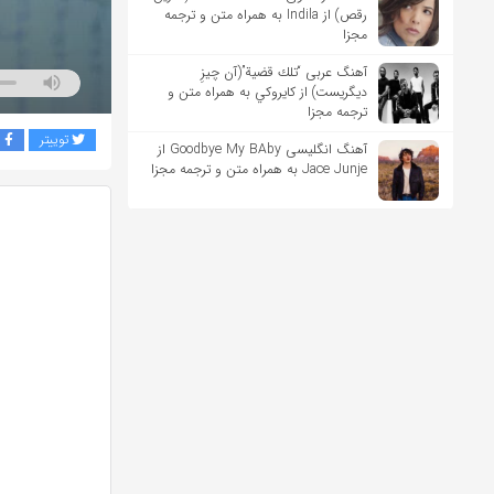
رقص) از Indila به همراه متن و ترجمه
مجزا
آهنگ عربی “تلك قضية”(آن چیزِ
دیگریست) از كايروكي به همراه متن و
ترجمه مجزا
توییتر
ف
آهنگ انگلیسی Goodbye My BAby از
Jace Junje به همراه متن و ترجمه مجزا