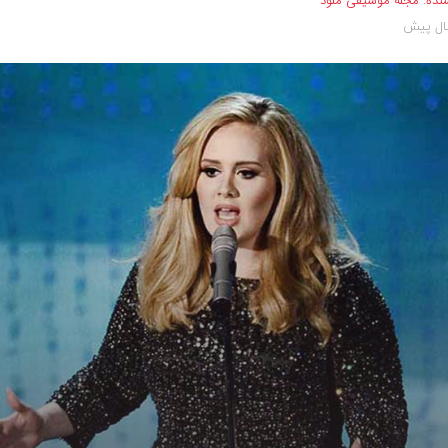
نده:
مجله موسیقی ملود