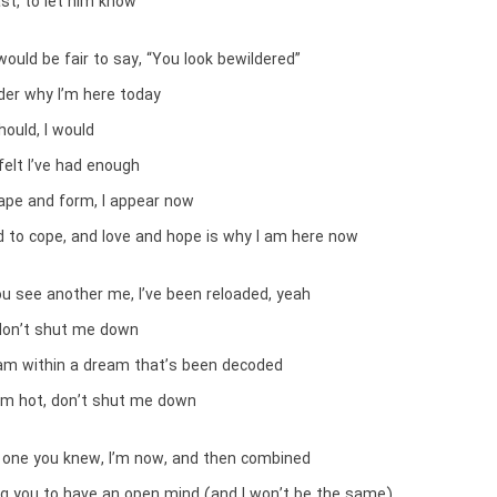
last, to let him know
t would be fair to say, “You look bewildered”
er why I’m here today
ould, I would
 felt I’ve had enough
hape and form, I appear now
d to cope, and love and hope is why I am here now
u see another me, I’ve been reloaded, yeah
 don’t shut me down
ream within a dream that’s been decoded
 I’m hot, don’t shut me down
e one you knew, I’m now, and then combined
ng you to have an open mind (and I won’t be the same)