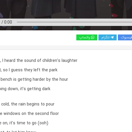
یسبوک
تلگرام
واتساپ
, I heard the sound of children’s laughter
t, so I guess they left the park
bench is getting harder by the hour
ing down, it’s getting dark
m cold, the rain begins to pour
he windows on the second floor
e on, it’s time to go (ooh)