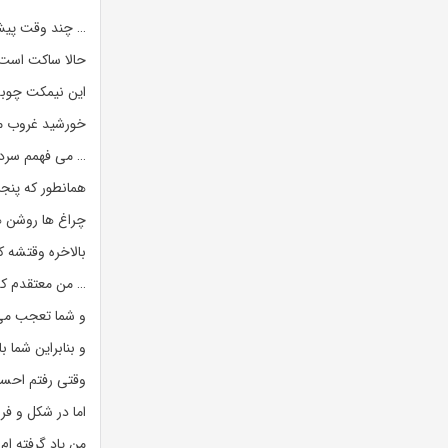
… چند وقت پیش
حالا ساکت است، 
این نیمکت چوب
خورشید غروب م
… می فهمم سردم
همانطور که پنجر
چراغ ها روشن ه
بالاخره وقتشه 
… من معتقدم که
و شما تعجب می 
و بنابراین شما ب
وقتی رفتم احسا
اما در شکل و فر
من یاد گرفته ام