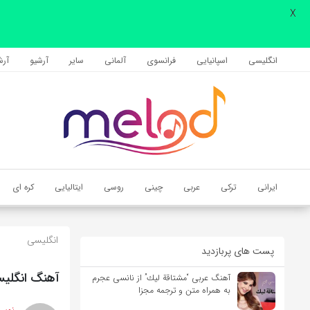
X
اشتراک گذاری
با استفاده از روش‌های زیر می‌توانید این صفحه را با دوستان خود به
انگلیسی
اسپانیایی
فرانسوی
آلمانی
سایر
آرشیو
آرشی
اشتراک بگذارید.
کپی لینک
ایرانی
ترکی
عربی
چینی
روسی
ایتالیایی
کره ای
انگلیسی
پست های پربازدید
آهنگ انگلیسی Don’t Shut Me Down از ABBA به همراه م
آهنگ عربی “مشتاقة لیك” از نانسی عجرم
به همراه متن و ترجمه مجزا