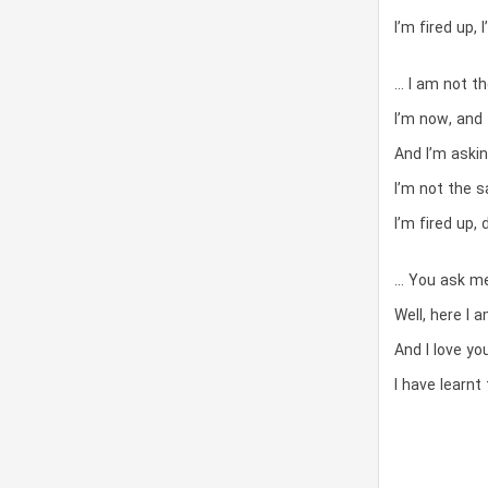
I’m fired up,
… I am not t
I’m now, and
And I’m askin
I’m not the 
I’m fired up,
… You ask me
Well, here I 
And I love yo
I have learnt