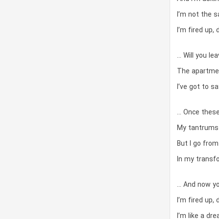
I’m not the 
I’m fired up,
… Will you le
The apartmen
I’ve got to sa
… Once these
My tantrums 
But I go fro
In my transf
… And now yo
I’m fired up
I’m like a dr