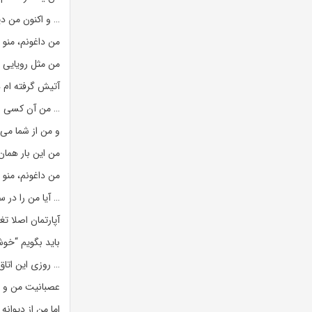
… و اکنون من دی
من داغونم، منو ن
من مثل رویایی 
آتیش گرفته ام 
… من آن کسی نی
و من از شما می 
من این بار همان
من داغونم، منو ن
… آیا من را در 
آپارتمان اصلا تغ
باید بگویم “خوش
… روزی این اتاق
عصبانیت من و ا
اما من از دیوان