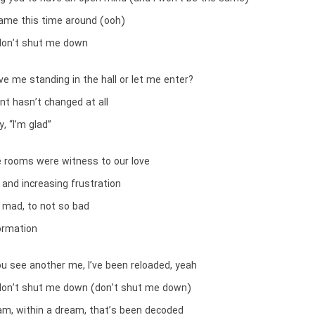
same this time around (ooh)
 don’t shut me down
ave me standing in the hall or let me enter?
t hasn’t changed at all
y, “I’m glad”
 rooms were witness to our love
and increasing frustration
m mad, to not so bad
ormation
u see another me, I’ve been reloaded, yeah
, don’t shut me down (don’t shut me down)
eam, within a dream, that’s been decoded