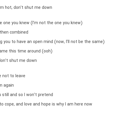
 I’m hot, don’t shut me down
he one you knew (I’m not the one you knew)
 then combined
g you to have an open mind (now, I’ll not be the same)
same this time around (ooh)
 don’t shut me down
 not to leave
am again
u still and so I won’t pretend
 to cope, and love and hope is why I am here now