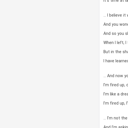
It’s time at 
… I believe i
And you wond
And so you sh
When I left, I
But in the s
I have learne
… And now yo
I’m fired up,
I’m like a d
I’m fired up,
… I’m not th
And I’m aski