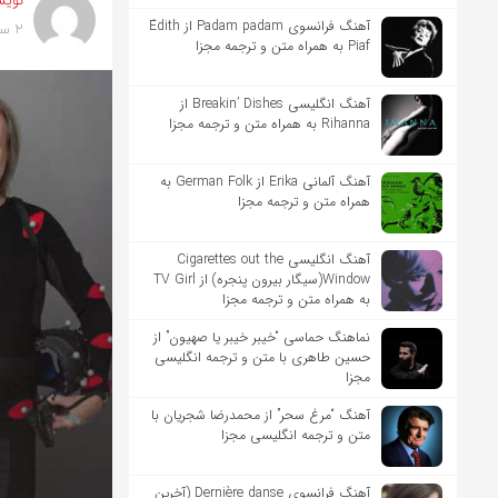
نویس
آهنگ فرانسوی Padam padam از Édith
2 سال پیش
Piaf به همراه متن و ترجمه مجزا
آهنگ انگلیسی Breakin’ Dishes از
Rihanna به همراه متن و ترجمه مجزا
آهنگ آلمانی Erika از German Folk به
همراه متن و ترجمه مجزا
آهنگ انگلیسی Cigarettes out the
Window(سیگار بیرون پنجره) از TV Girl
به همراه متن و ترجمه مجزا
نماهنگ حماسی “خیبر خیبر یا صهیون” از
حسین طاهری با متن و ترجمه انگلیسی
مجزا
آهنگ “مرغ سحر” از محمدرضا شجریان با
متن و ترجمه انگلیسی مجزا
آهنگ فرانسوی Dernière danse (آخرین