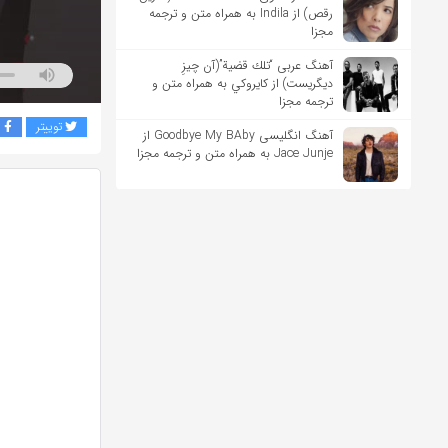
رقص) از Indila به همراه متن و ترجمه
مجزا
آهنگ عربی “تلك قضية”(آن چیزِ
دیگریست) از كايروكي به همراه متن و
ترجمه مجزا
توییتر
ف
آهنگ انگلیسی Goodbye My BAby از
Jace Junje به همراه متن و ترجمه مجزا