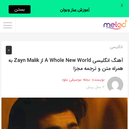
X
اشتراک
بستن
آموزش ساز ویولن
گذاری
با
استفاده
انگلیسی
0
از
روش‌های
آهنگ انگلیسی A Whole New World از Zayn Malik به
زیر
همراه متن و ترجمه مجزا
می‌توانید
نویسنده:
مجله موسیقی ملود
این
2 سال پیش
صفحه
را
با
دوستان
خود