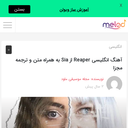
X
اشتراک
بستن
آموزش ساز ویولن
گذاری
با
استفاده
انگلیسی
0
از
روش‌های
آهنگ انگلیسی Reaper از Sia به همراه متن و ترجمه
زیر
مجزا
می‌توانید
نویسنده:
مجله موسیقی ملود
این
2 سال پیش
صفحه
را
با
دوستان
خود