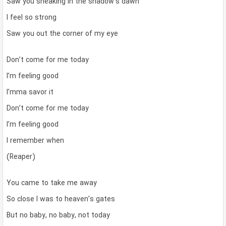
Saw you sneaking in the shadow’s dawn
I feel so strong
Saw you out the corner of my eye
Don’t come for me today
I’m feeling good
I’mma savor it
Don’t come for me today
I’m feeling good
I remember when
(Reaper)
You came to take me away
So close I was to heaven’s gates
But no baby, no baby, not today