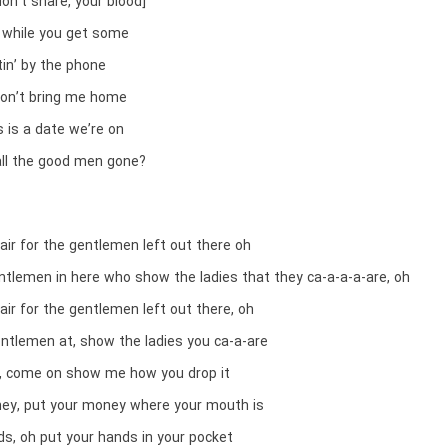
don’t share, your blood]
 while you get some
in’ by the phone
don’t bring me home
s is a date we’re on
ll the good men gone?
air for the gentlemen left out there oh
entlemen in here who show the ladies that they ca-a-a-a-are, oh
air for the gentlemen left out there, oh
ntlemen at, show the ladies you ca-a-are
, come on show me how you drop it
ey, put your money where your mouth is
ds, oh put your hands in your pocket