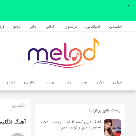
X
اشتراک گذاری
با استفاده از روش‌های زیر می‌توانید این صفحه را با دوستان خود به
انگلیسی
اسپانیایی
فرانسوی
آلمانی
سایر
آرشیو
آرشی
اشتراک بگذارید.
کپی لینک
ایرانی
ترکی
عربی
چینی
روسی
ایتالیایی
کره ای
انگلیسی
پست های پربازدید
آهنگ انگلیسی Gentleman از Sia به همراه متن 
آهنگ عربی “مشتاقة لیك” از نانسی عجرم
به همراه متن و ترجمه مجزا