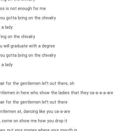
ess is not enough for me
u gotta bring on the chivalry
 a lady
ing on the chivalry
ou will graduate with a degree
u gotta bring on the chivalry
 a lady
air for the gentlemen left out there, oh
entlemen in here who show the ladies that they ca-a-a-a-are
air for the gentlemen left out there
ntlemen at, dancing like you ca-a-are
, come on show me how you drop it
ey, put your money where your mouth is