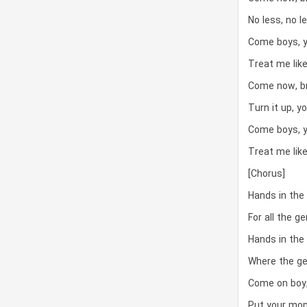
No less, no l
Come boys, yo
Treat me like
Come now, br
Turn it up, y
Come boys, yo
Treat me like
[Chorus]
Hands in the 
For all the g
Hands in the 
Where the ge
Come on boy
Put your mon