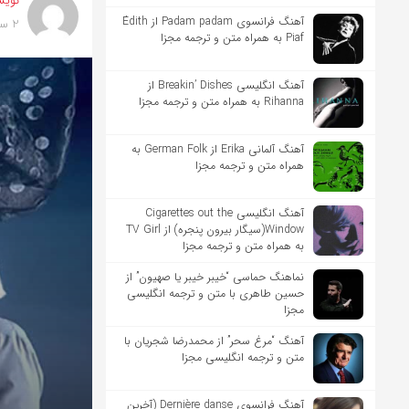
نویس
آهنگ فرانسوی Padam padam از Édith
2 سال پیش
Piaf به همراه متن و ترجمه مجزا
آهنگ انگلیسی Breakin’ Dishes از
Rihanna به همراه متن و ترجمه مجزا
آهنگ آلمانی Erika از German Folk به
همراه متن و ترجمه مجزا
آهنگ انگلیسی Cigarettes out the
Window(سیگار بیرون پنجره) از TV Girl
به همراه متن و ترجمه مجزا
نماهنگ حماسی “خیبر خیبر یا صهیون” از
حسین طاهری با متن و ترجمه انگلیسی
مجزا
آهنگ “مرغ سحر” از محمدرضا شجریان با
متن و ترجمه انگلیسی مجزا
آهنگ فرانسوی Dernière danse (آخرین