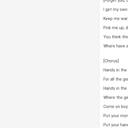
[Forget you, 
I get my own
Keep me wait
Pick me up, 
You think thi
Where have a
[Chorus]
Hands in the 
For all the g
Hands in the 
Where the ge
Come on boy
Put your mon
Put your han