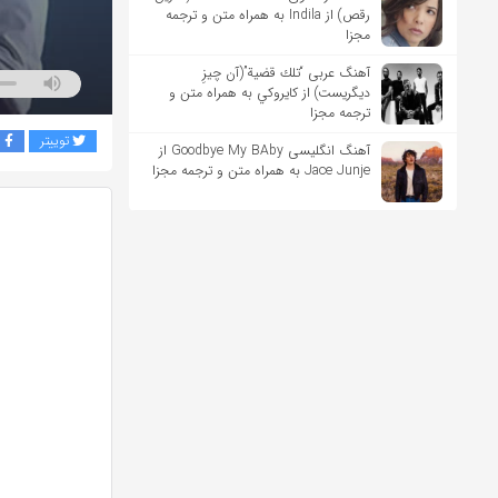
رقص) از Indila به همراه متن و ترجمه
مجزا
آهنگ عربی “تلك قضية”(آن چیزِ
دیگریست) از كايروكي به همراه متن و
ترجمه مجزا
توییتر
ف
آهنگ انگلیسی Goodbye My BAby از
Jace Junje به همراه متن و ترجمه مجزا