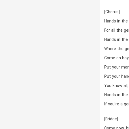
[Chorus]
Hands in the 
For all the g
Hands in the 
Where the ge
Come on boy
Put your mon
Put your han
You know all,
Hands in the 
If you’re a g
[Bridge]
Come now, br