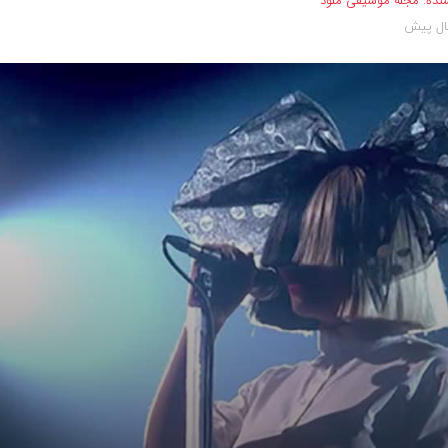
نده:
مجله موسیقی ملود