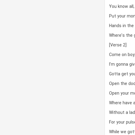
You know all,
Put your mon
Hands in the 
Where’s the 
[Verse 2]
Come on boy
I’m gonna giv
Gotta get yo
Open the doo
Open your mo
Where have a
Without a lad
For your pulse
While we got