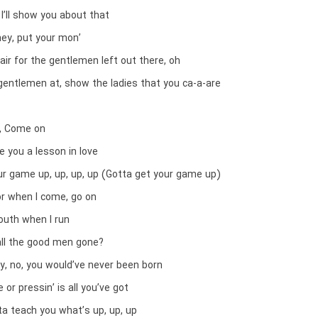
 I’ll show you about that
ey, put your mon’
air for the gentlemen left out there, oh
gentlemen at, show the ladies that you ca-a-are
, Come on
e you a lesson in love
ur game up, up, up, up (Gotta get your game up)
r when I come, go on
uth when I run
ll the good men gone?
y, no, you would’ve never been born
 or pressin’ is all you’ve got
ta teach you what’s up, up, up