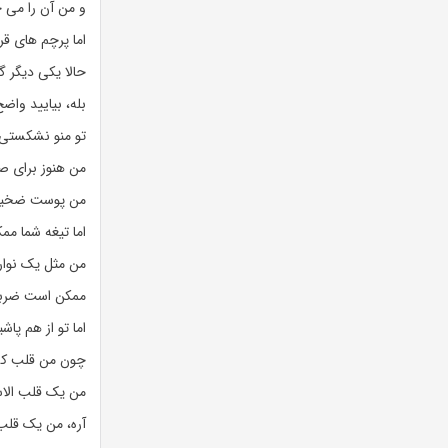
و من آن را می خ
اما پرچم های ق
حالا یکی دیگر گر
بله، بیایید واض
تو منو نشکستی
من هنوز برای ص
من پوست ضخیم و
اما تیغه شما مم
من مثل یک نوار
ممکن است ضربه
اما تو از هم پا
چون من قلب کش
من یک قلب الاس
آره، من یک قلب