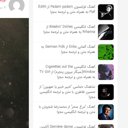
نویس
آهنگ فرانسوی Padam padam از Édith
2 سال پیش
Piaf به همراه متن و ترجمه مجزا
آهنگ انگلیسی Breakin’ Dishes از
Rihanna به همراه متن و ترجمه مجزا
آهنگ آلمانی Erika از German Folk به
همراه متن و ترجمه مجزا
آهنگ انگلیسی Cigarettes out the
Window(سیگار بیرون پنجره) از TV Girl
به همراه متن و ترجمه مجزا
نماهنگ حماسی “خیبر خیبر یا صهیون” از
حسین طاهری با متن و ترجمه انگلیسی
مجزا
آهنگ “مرغ سحر” از محمدرضا شجریان با
متن و ترجمه انگلیسی مجزا
آهنگ فرانسوی Dernière danse (آخرین