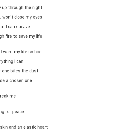
ay up through the night
r, won’t close my eyes
at I can survive
ugh fire to save my life
, I want my life so bad
rything I can
 one bites the dust
lose a chosen one
break me
ting for peace
k skin and an elastic heart