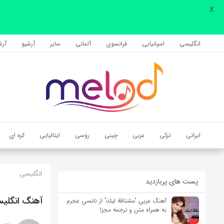
X
اشتراک گذاری
با استفاده از روش‌های زیر می‌توانید این صفحه را با دوستان خود به
انگلیسی
اسپانیایی
فرانسوی
آلمانی
سایر
آرشیو
آرشی
اشتراک بگذارید.
کپی لینک
ایرانی
ترکی
عربی
چینی
روسی
ایتالیایی
کره ای
انگلیسی
پست های پربازدید
آهنگ انگلیسی Elastic از Sia به همراه متن 
آهنگ عربی “مشتاقة لیك” از نانسی عجرم
به همراه متن و ترجمه مجزا