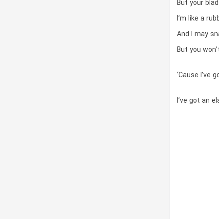
But your blad
I’m like a rub
And I may sn
But you won’t
‘Cause I’ve g
I’ve got an el