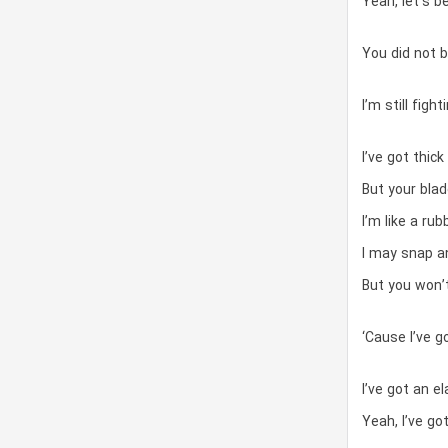
Yeah, let’s be
You did not 
I’m still figh
I’ve got thic
But your blad
I’m like a rub
I may snap a
But you won’t
‘Cause I’ve g
I’ve got an el
Yeah, I’ve go