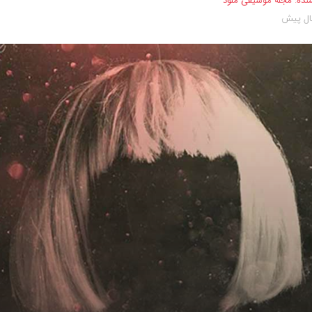
نده:
مجله موسیقی ملود