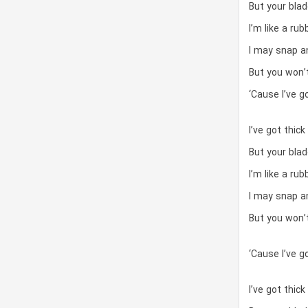
But your blad
I’m like a rub
I may snap a
But you won’t
‘Cause I’ve g
I’ve got thic
But your blad
I’m like a rub
I may snap a
But you won’t
‘Cause I’ve g
I’ve got thic