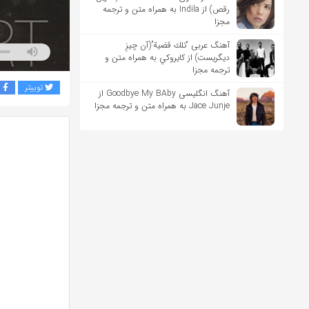
رقص) از Indila به همراه متن و ترجمه
مجزا
آهنگ عربی “تلك قضية”(آن چیزِ
دیگریست) از كايروكي به همراه متن و
ترجمه مجزا
توییتر
ف
آهنگ انگلیسی Goodbye My BAby از
Jace Junje به همراه متن و ترجمه مجزا