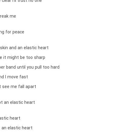
 clear I’ll trust no one
break me
ting for peace
k skin and an elastic heart
e it might be too sharp
ber band until you pull too hard
nd I move fast
 see me fall apart
ot an elastic heart
astic heart
t an elastic heart