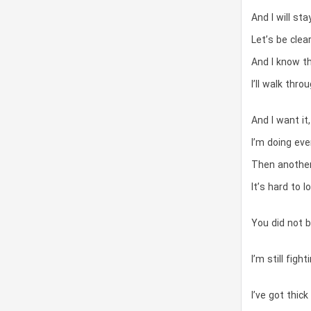
And I will st
Let’s be clea
And I know th
I’ll walk thro
And I want it
I’m doing eve
Then another
It’s hard to 
You did not 
I’m still figh
I’ve got thic