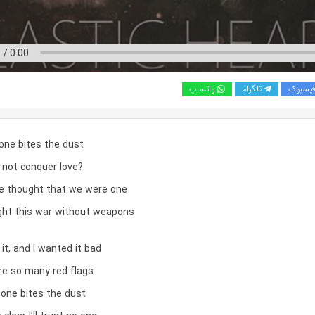
یسبوک
تلگرام
واتساپ
one bites the dust
 not conquer love?
ve thought that we were one
ght this war without weapons
it, and I wanted it bad
re so many red flags
one bites the dust