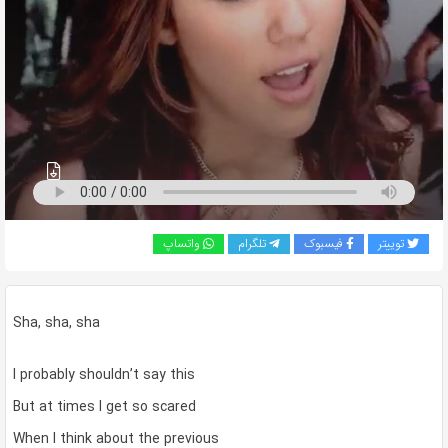
به
اشتراک
بگذارید.
کپی
لینک
توییتر
فیسبوک
تلگرام
واتساپ
Sha, sha, sha
I probably shouldn’t say this
But at times I get so scared
When I think about the previous