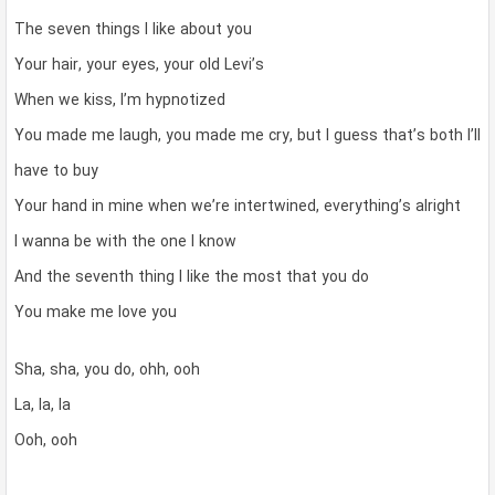
The seven things I like about you
Your hair, your eyes, your old Levi’s
When we kiss, I’m hypnotized
You made me laugh, you made me cry, but I guess that’s both I’ll
have to buy
Your hand in mine when we’re intertwined, everything’s alright
I wanna be with the one I know
And the seventh thing I like the most that you do
You make me love you
Sha, sha, you do, ohh, ooh
La, la, la
Ooh, ooh