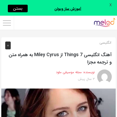
X
اشتراک
بستن
آموزش ساز ویولن
گذاری
با
استفاده
انگلیسی
0
از
روش‌های
آهنگ انگلیسی 7 Things از Miley Cyrus به همراه متن
زیر
و ترجمه مجزا
می‌توانید
نویسنده:
مجله موسیقی ملود
این
2 سال پیش
صفحه
را
با
دوستان
خود