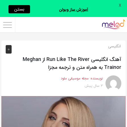
X
اشتراک
بستن
آموزش ساز ویولن
گذاری
با
استفاده
انگلیسی
0
از
روش‌های
آهنگ انگلیسی Run Like The River از Meghan
زیر
Trainor به همراه متن و ترجمه مجزا
می‌توانید
نویسنده:
مجله موسیقی ملود
این
2 سال پیش
صفحه
را
با
دوستان
خود