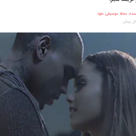
نده:
مجله موسیقی ملود