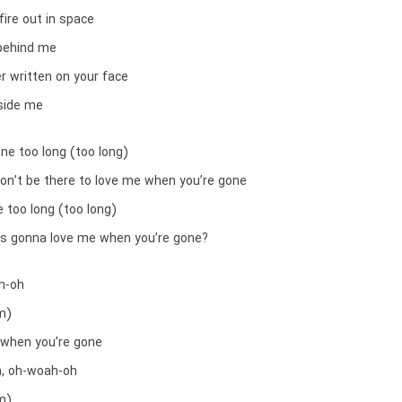
 fire out in space
behind me
r written on your face
side me
ne too long (too long)
on’t be there to love me when you’re gone
 too long (too long)
’s gonna love me when you’re gone?
h-oh
m)
 when you’re gone
 oh-woah-oh
m)