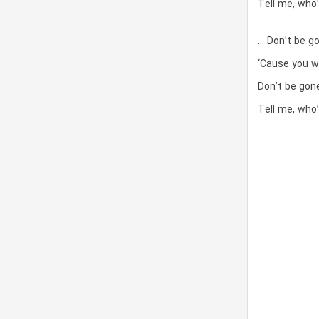
Tell me, who
… Don’t be go
‘Cause you w
Don’t be gone 
Tell me, who