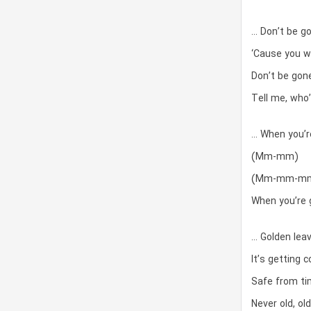
… Don’t be go
‘Cause you w
Don’t be gone
Tell me, who
… When you’r
(Mm-mm)
(Mm-mm-m
When you’re
… Golden lea
It’s getting c
Safe from tim
Never old, old