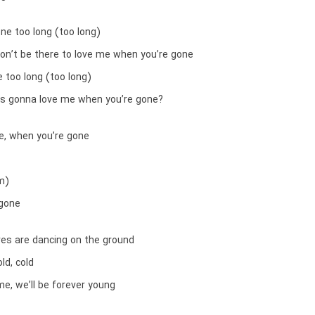
ne too long (too long)
on’t be there to love me when you’re gone
 too long (too long)
’s gonna love me when you’re gone?
e, when you’re gone
m)
 gone
ves are dancing on the ground
old, cold
e, we’ll be forever young