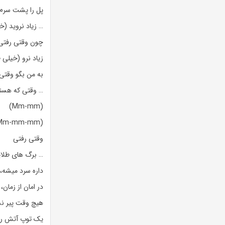
پل را پشت سر
… زیاد نروید (خ
چون وقتی رفتی 
زیاد نرو (خیلی 
به من بگو وقت
… وقتی که هستی
(Mm-mm)
(Mm-mm-mm)
وقتی رفتی
… برگ های طلا
داره سرد میشه،
در امان از زمان
هیچ وقت پیر نش
یک توپ آتش را د