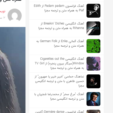
آهنگ فرانسوی Padam padam از Édith
Piaf به همراه متن و ترجمه مجزا
نویس
2 سال پیش
آهنگ انگلیسی Breakin’ Dishes از
Rihanna به همراه متن و ترجمه مجزا
آهنگ آلمانی Erika از German Folk به
همراه متن و ترجمه مجزا
آهنگ انگلیسی Cigarettes out the
Window(سیگار بیرون پنجره) از TV Girl
به همراه متن و ترجمه مجزا
نماهنگ حماسی “خیبر خیبر یا صهیون” از
حسین طاهری با متن و ترجمه انگلیسی
مجزا
آهنگ “مرغ سحر” از محمدرضا شجریان با
متن و ترجمه انگلیسی مجزا
آهنگ فرانسوی Dernière danse (آخرین