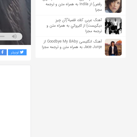
رقص) از Indila به همراه متن و ترجمه
مجزا
آهنگ عربی “تلك قضية”(آن چیزِ
دیگریست) از كايروكي به همراه متن و
ترجمه مجزا
آهنگ انگلیسی Goodbye My BAby از
Jace Junje به همراه متن و ترجمه مجزا
توییتر
ف