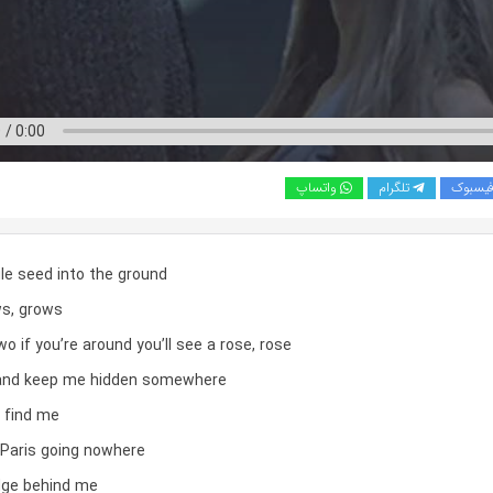
یسبوک
تلگرام
واتساپ
gle seed into the ground
ws, grows
two if you’re around you’ll see a rose, rose
and keep me hidden somewhere
 find me
 Paris going nowhere
dge behind me