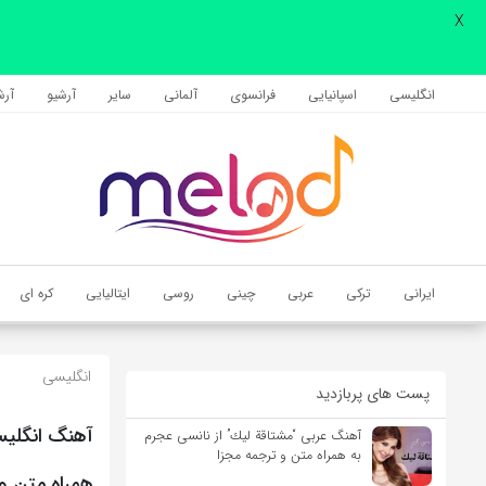
X
اشتراک گذاری
با استفاده از روش‌های زیر می‌توانید این صفحه را با دوستان خود به
انگلیسی
اسپانیایی
فرانسوی
آلمانی
سایر
آرشیو
آرشی
اشتراک بگذارید.
کپی لینک
ایرانی
ترکی
عربی
چینی
روسی
ایتالیایی
کره ای
انگلیسی
پست های پربازدید
آهنگ عربی “مشتاقة لیك” از نانسی عجرم
به همراه متن و ترجمه مجزا
همراه متن و