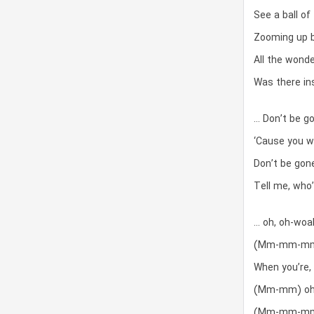
See a ball of
Zooming up 
All the wonde
Was there in
… Don’t be go
‘Cause you w
Don’t be gone
Tell me, who
… oh, oh-woa
(Mm-mm-m
When you’re,
(Mm-mm) oh,
(Mm-mm-m