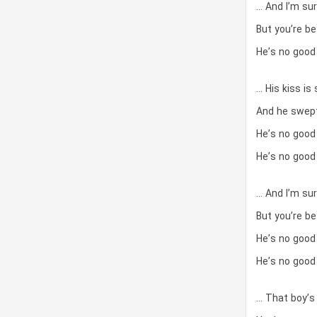
… And I’m sur
But you’re b
He’s no good 
… His kiss is
And he swept
He’s no good
He’s no good
… And I’m sur
But you’re b
He’s no good
He’s no good 
… That boy’s