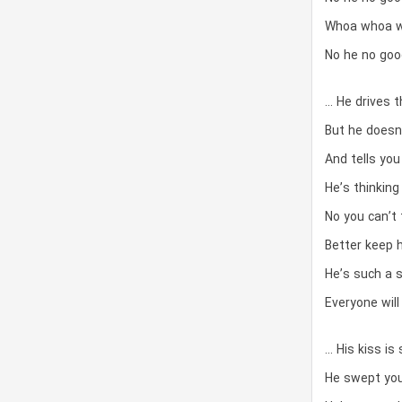
Whoa whoa 
No he no goo
… He drives t
But he doesn’
And tells you
He’s thinking
No you can’t
Better keep 
He’s such a s
Everyone will
… His kiss is
He swept you