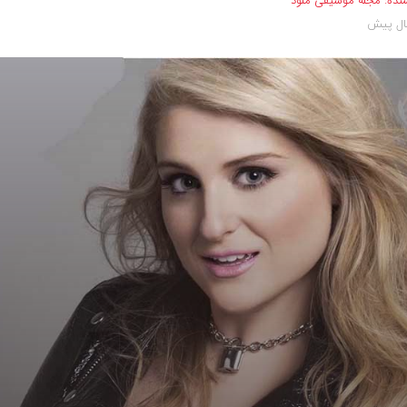
نده:
مجله موسیقی ملود