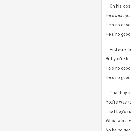
… Oh his kiss
He swept you
He’s no good
He’s no good
… And sure he
But you’re b
He’s no good
He’s no good 
… That boy’s
You’re way t
That boy’s no
Whoa whoa 
No he no goo