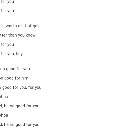
 for you
 for you
’s worth a lot of gold
etter than you know
 for you
for you, hey
 no good for you
oo good for him
 good for you, for you
whoa
d, he no good for you
whoa
d, he no good for you