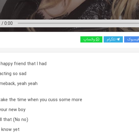
یسبوک
تلگرام
واتساپ
 happy friend that I had
acting so sad
meback, yeah yeah
take the time when you cuss some more
your new boy
ll that (No no)
t know yet