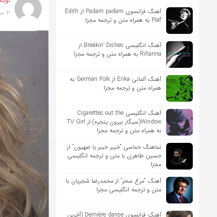
نویس
آهنگ فرانسوی Padam padam از Édith
2 سال پیش
Piaf به همراه متن و ترجمه مجزا
آهنگ انگلیسی Breakin’ Dishes از
Rihanna به همراه متن و ترجمه مجزا
آهنگ آلمانی Erika از German Folk به
همراه متن و ترجمه مجزا
آهنگ انگلیسی Cigarettes out the
Window(سیگار بیرون پنجره) از TV Girl
به همراه متن و ترجمه مجزا
نماهنگ حماسی “خیبر خیبر یا صهیون” از
حسین طاهری با متن و ترجمه انگلیسی
مجزا
آهنگ “مرغ سحر” از محمدرضا شجریان با
متن و ترجمه انگلیسی مجزا
آهنگ فرانسوی Dernière danse (آخرین