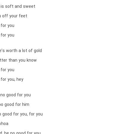
 is soft and sweet
 off your feet
 for you
 for you
’s worth a lot of gold
etter than you know
 for you
for you, hey
 no good for you
oo good for him
 good for you, for you
whoa
d, he no good for you