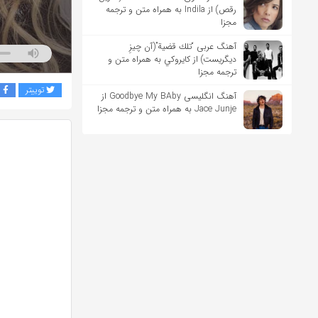
رقص) از Indila به همراه متن و ترجمه
مجزا
آهنگ عربی “تلك قضية”(آن چیزِ
دیگریست) از كايروكي به همراه متن و
ترجمه مجزا
توییتر
ف
آهنگ انگلیسی Goodbye My BAby از
Jace Junje به همراه متن و ترجمه مجزا