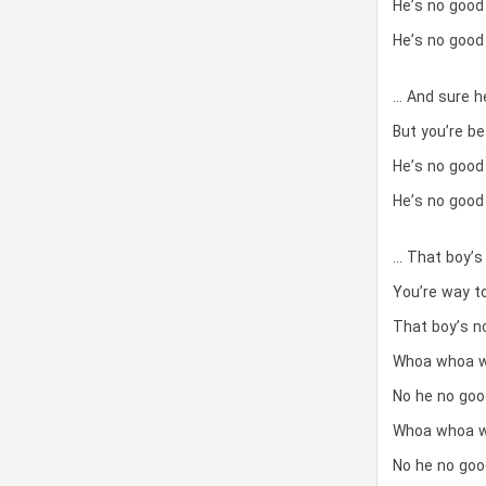
He’s no good
He’s no good
… And sure he
But you’re b
He’s no good
He’s no good 
… That boy’s
You’re way t
That boy’s no
Whoa whoa 
No he no goo
Whoa whoa 
No he no goo