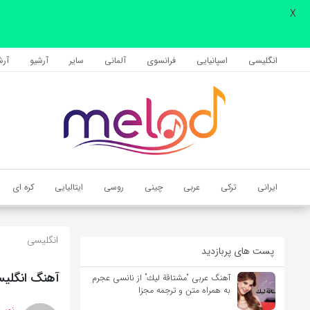
X
اشتراک گذاری
با استفاده از روش‌های زیر می‌توانید این صفحه را با دوستان خود به
انگلیسی
اسپانیایی
فرانسوی
آلمانی
سایر
آرشیو
آرشی
اشتراک بگذارید.
کپی لینک
ایرانی
ترکی
عربی
چینی
روسی
ایتالیایی
کره ای
انگلیسی
پست های پربازدید
آهنگ انگلیسی No Good for You از Meghan Trainor به همراه 
آهنگ عربی “مشتاقة لیك” از نانسی عجرم
به همراه متن و ترجمه مجزا