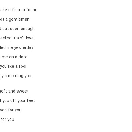
ake it from a friend
not a gentleman
nd out soon enough
eling it ain’t love
lled me yesterday
 me on a date
you like a fool
y I’m calling you
 soft and sweet
 you off your feet
good for you
 for you