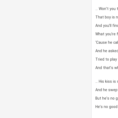
… Won’t you t
That boy is 
And you’ll fi
What you’re fe
‘Cause he ca
And he asked
Tried to play 
And that’s wh
… His kiss is
And he swept
But he’s no 
He’s no good