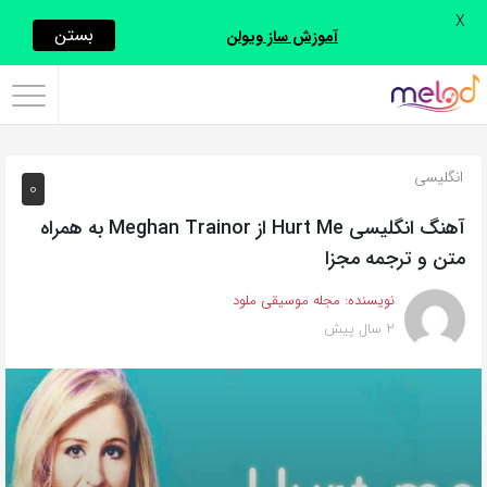
X
اشتراک
بستن
آموزش ساز ویولن
گذاری
با
استفاده
انگلیسی
0
از
روش‌های
آهنگ انگلیسی Hurt Me از Meghan Trainor به همراه
زیر
متن و ترجمه مجزا
می‌توانید
نویسنده:
مجله موسیقی ملود
این
2 سال پیش
صفحه
را
با
دوستان
خود