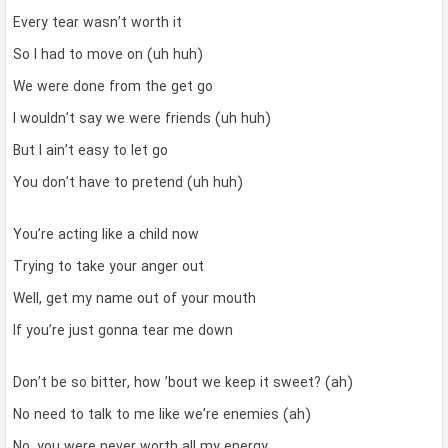
Every tear wasn’t worth it
So I had to move on (uh huh)
We were done from the get go
I wouldn’t say we were friends (uh huh)
But I ain’t easy to let go
You don’t have to pretend (uh huh)
You’re acting like a child now
Trying to take your anger out
Well, get my name out of your mouth
If you’re just gonna tear me down
Don’t be so bitter, how ’bout we keep it sweet? (ah)
No need to talk to me like we’re enemies (ah)
No, you were never worth all my energy