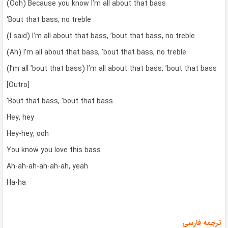
(Ooh) Because you know I’m all about that bass
‘Bout that bass, no treble
(I said) I’m all about that bass, ’bout that bass, no treble
(Ah) I’m all about that bass, ’bout that bass, no treble
(I’m all ’bout that bass) I’m all about that bass, ’bout that bass
[Outro]
‘Bout that bass, ’bout that bass
Hey, hey
Hey-hey, ooh
You know you love this bass
Ah-ah-ah-ah-ah-ah, yeah
Ha-ha
ترجمه فارسی