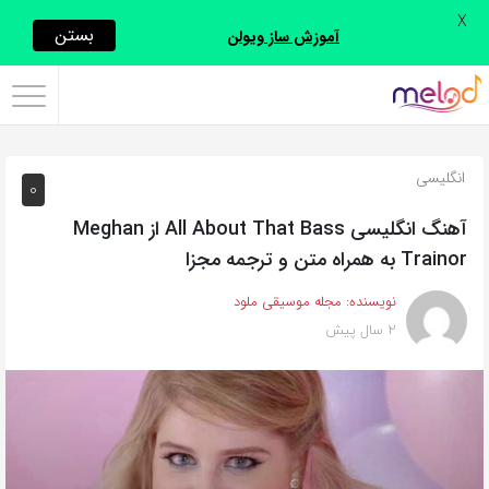
X
اشتراک
بستن
آموزش ساز ویولن
گذاری
با
استفاده
انگلیسی
0
از
روش‌های
آهنگ انگلیسی All About That Bass از Meghan
زیر
Trainor به همراه متن و ترجمه مجزا
می‌توانید
نویسنده:
مجله موسیقی ملود
این
2 سال پیش
صفحه
را
با
دوستان
خود