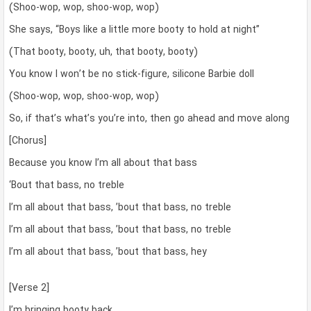
(Shoo-wop, wop, shoo-wop, wop)
She says, “Boys like a little more booty to hold at night”
(That booty, booty, uh, that booty, booty)
You know I won’t be no stick-figure, silicone Barbie doll
(Shoo-wop, wop, shoo-wop, wop)
So, if that’s what’s you’re into, then go ahead and move along
[Chorus]
Because you know I’m all about that bass
‘Bout that bass, no treble
I’m all about that bass, ’bout that bass, no treble
I’m all about that bass, ’bout that bass, no treble
I’m all about that bass, ’bout that bass, hey
[Verse 2]
I’m bringing booty back