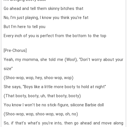
Go ahead and tell them skinny bitches that
No, I’m just playing, I know you think you’re fat
But I’m here to tell you
Every inch of you is perfect from the bottom to the top
[Pre-Chorus]
Yeah, my momma, she told me (Woo!), “Don’t worry about your
size”
(Shoo-wop, wop, hey, shoo-wop, wop)
She says, “Boys like a little more booty to hold at night”
(That booty, booty, uh, that booty, booty)
You know I won’t be no stick-figure, silicone Barbie doll
(Shoo-wop, wop, shoo-wop, wop, oh, no)
So, if that’s what’s you’re into, then go ahead and move along