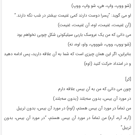
(شو ووپ، واپ، هی، شو واپ، ووپ)
او می گوید: “پسرا دوست دارند کمی غنیمت بیشتر در شب نگه دارند.”
(آن غنیمت، غنیمت، اوه، آن غنیمت، غنیمت)
می دانی که من یک عروسک باربی سیلیکونی شکل چوبی نخواهم بود
(شو-ووپ، ووپ، شوووپ، واو، اوه، نه)
بنابراین، اگر این همان چیزی است که شما به آن علاقه دارید، پس ادامه دهید
و در امتداد حرکت کنید (اوه)
[کر]
چون می دانی که من به آن بیس علاقه دارم
در مورد آن بیس، بدون سه‌بلند (بدون سه‌بلند)
من تماماً در مورد آن بیس هستم، (اوه) در مورد آن بیس، بدون تریبل
(آره، آره، آره) من تماماً در مورد آن بیس هستم، “در مورد آن بیس، بدون
تریبل”