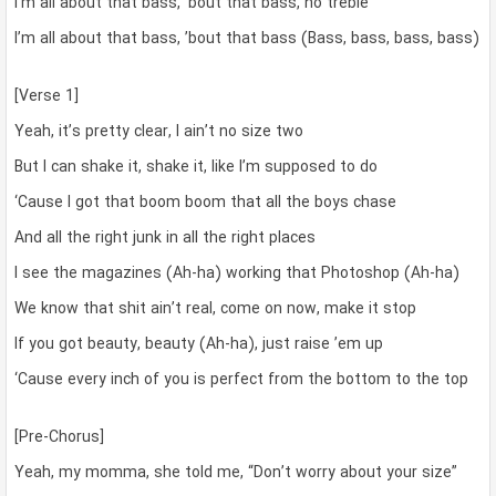
I’m all about that bass, ’bout that bass, no treble
I’m all about that bass, ’bout that bass (Bass, bass, bass, bass)
[Verse 1]
Yeah, it’s pretty clear, I ain’t no size two
But I can shake it, shake it, like I’m supposed to do
‘Cause I got that boom boom that all the boys chase
And all the right junk in all the right places
I see the magazines (Ah-ha) working that Photoshop (Ah-ha)
We know that shit ain’t real, come on now, make it stop
If you got beauty, beauty (Ah-ha), just raise ’em up
‘Cause every inch of you is perfect from the bottom to the top
[Pre-Chorus]
Yeah, my momma, she told me, “Don’t worry about your size”