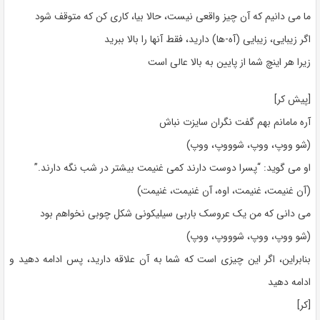
ما می دانیم که آن چیز واقعی نیست، حالا بیا، کاری کن که متوقف شود
اگر زیبایی، زیبایی (آه-ها) دارید، فقط آنها را بالا ببرید
زیرا هر اینچ شما از پایین به بالا عالی است
[پیش کر]
آره مامانم بهم گفت نگران سایزت نباش
(شو ووپ، ووپ، شوووپ، ووپ)
او می گوید: “پسرا دوست دارند کمی غنیمت بیشتر در شب نگه دارند.”
(آن غنیمت، غنیمت، اوه، آن غنیمت، غنیمت)
می دانی که من یک عروسک باربی سیلیکونی شکل چوبی نخواهم بود
(شو ووپ، ووپ، شوووپ، ووپ)
بنابراین، اگر این چیزی است که شما به آن علاقه دارید، پس ادامه دهید و
ادامه دهید
[کر]