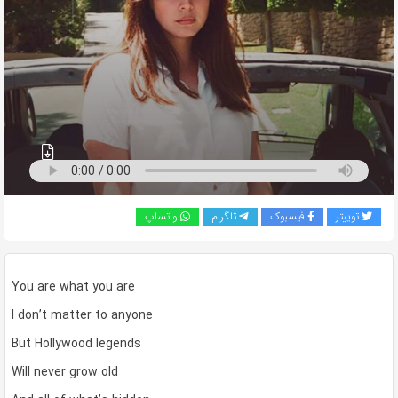
به
اشتراک
بگذارید.
کپی
لینک
توییتر
فیسبوک
تلگرام
واتساپ
You are what you are
I don’t matter to anyone
But Hollywood legends
Will never grow old