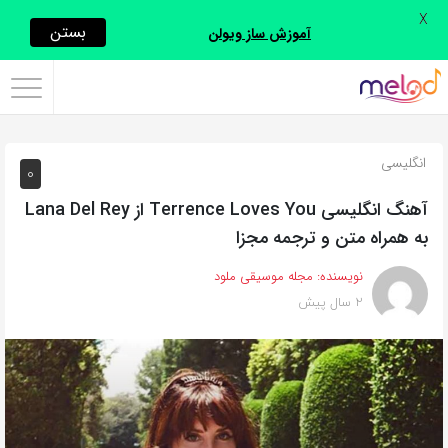
X
اشتراک
بستن
آموزش ساز ویولن
گذاری
با
استفاده
انگلیسی
0
از
روش‌های
آهنگ انگلیسی Terrence Loves You از Lana Del Rey
زیر
به همراه متن و ترجمه مجزا
می‌توانید
نویسنده:
مجله موسیقی ملود
این
2 سال پیش
صفحه
را
با
دوستان
خود