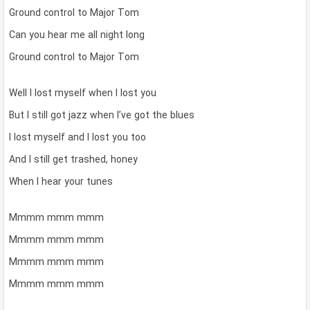
Ground control to Major Tom
Can you hear me all night long
Ground control to Major Tom
Well I lost myself when I lost you
But I still got jazz when I’ve got the blues
I lost myself and I lost you too
And I still get trashed, honey
When I hear your tunes
Mmmm mmm mmm
Mmmm mmm mmm
Mmmm mmm mmm
Mmmm mmm mmm