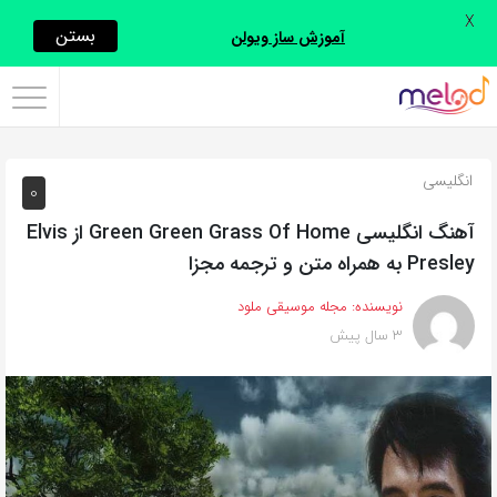
X
اشتراک
بستن
آموزش ساز ویولن
گذاری
با
استفاده
انگلیسی
0
از
روش‌های
آهنگ انگلیسی Green Green Grass Of Home از Elvis
زیر
Presley به همراه متن و ترجمه مجزا
می‌توانید
نویسنده:
مجله موسیقی ملود
این
3 سال پیش
صفحه
را
با
دوستان
خود