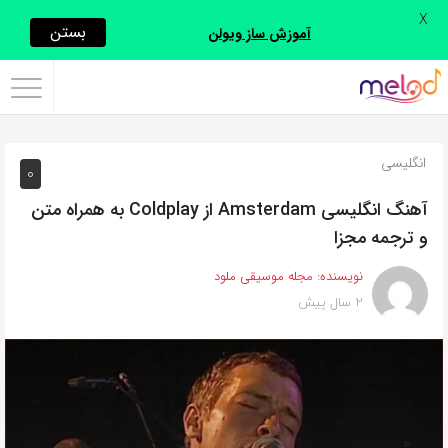
X
اشتراک
بستن
آموزش ساز ویولن
گذاری
با
استفاده
انگلیسی
0
از
روش‌های
آهنگ انگلیسی Amsterdam از Coldplay به همراه متن
زیر
و ترجمه مجزا
می‌توانید
نویسنده:
مجله موسیقی ملود
این
2 سال پیش
صفحه
را
با
دوستان
خود