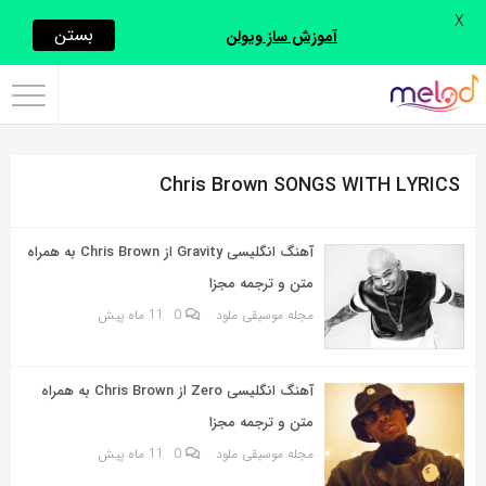
X
اشتراک
بستن
آموزش ساز ویولن
گذاری
با
استفاده
Chris Brown SONGS WITH LYRICS
از
روش‌های
زیر
آهنگ انگلیسی Gravity از Chris Brown به همراه
می‌توانید
متن و ترجمه مجزا
این
مجله موسیقی ملود
0
11 ماه پیش
صفحه
را
آهنگ انگلیسی Zero از Chris Brown به همراه
با
متن و ترجمه مجزا
دوستان
مجله موسیقی ملود
0
11 ماه پیش
خود