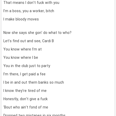
That means I don’t fuck with you
I’m a boss, you a worker, bitch
I make bloody moves
Now she says she gon’ do what to who?
Let’s find out and see, Cardi B
You know where I’m at
You know where I be
You in the club just to party
I’m there, I get paid a fee
I be in and out them banks so much
I know they’re tired of me
Honestly, don’t give a fuck
‘Bout who ain’t fond of me
Dropped two mixtapes in six months