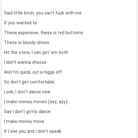
Said little bitch, you can’t fuck with me
If you wanted to
These expensive, these is red bottoms
These is bloody shoes
Hit the store, I can get ’em both
I don’t wanna choose
And I’m quick, cut a nigga off
So don’t get comfortable
Look, I don’t dance now
I make money moves (ayy, ayy)
Say I don’t gotta dance
I make money move
If I see you and I don’t speak