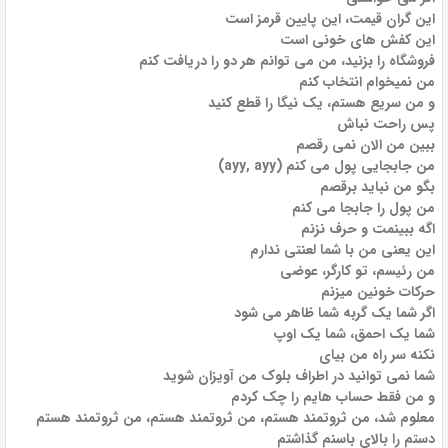
این گران قیمت، این پایین قرمز است
این کفش های خونی است
فروشگاه را بزنید، من می توانم هر دو را دریافت کنم
من نمیخوام انتخاب کنم
و من سریع هستم، یک نیگا را قطع کنید
پس راحت نباش
ببین من الان نمی رقصم
من جابجایی پول می کنم (ayy, ayy)
بگو من نباید برقصم
من پول را جابجا می کنم
اگه ببینمت و حرف نزنم
این یعنی من با شما لعنتی ندارم
من رئیسم، تو کارگر، عوضی
حرکات خونین میزنم
اگر شما یک گربه شما ظاهر می شود
شما یک احمق، شما یک اوپ
نکنه سر راه من بیای
شما نمی توانید در اطراف بلوک من آویزان شوید
و من فقط حساب هایم را چک کردم
معلوم شد، من ثروتمند هستم، من ثروتمند هستم، من ثروتمند هستم
دستم را بالای باسنم گذاشتم