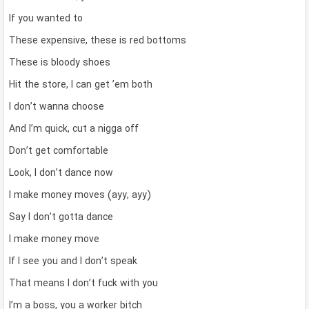
If you wanted to
These expensive, these is red bottoms
These is bloody shoes
Hit the store, I can get ’em both
I don’t wanna choose
And I’m quick, cut a nigga off
Don’t get comfortable
Look, I don’t dance now
I make money moves (ayy, ayy)
Say I don’t gotta dance
I make money move
If I see you and I don’t speak
That means I don’t fuck with you
I’m a boss, you a worker bitch