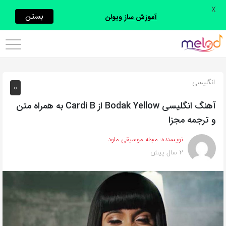
X
اشتراک
بستن
آموزش ساز ویولن
گذاری
با
استفاده
انگلیسی
0
از
روش‌های
آهنگ انگلیسی Bodak Yellow از Cardi B به همراه متن
زیر
و ترجمه مجزا
می‌توانید
نویسنده:
مجله موسیقی ملود
این
2 سال پیش
صفحه
را
با
دوستان
خود