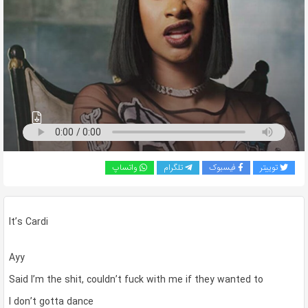
به
اشتراک
بگذارید.
کپی
لینک
توییتر
فیسبوک
تلگرام
واتساپ
It’s Cardi
Ayy
Said I’m the shit, couldn’t fuck with me if they wanted to
I don’t gotta dance