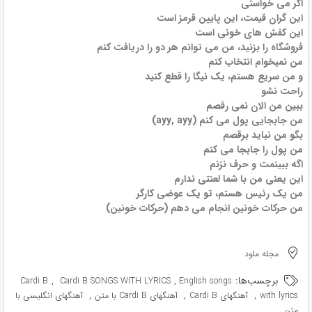
اگر می خواستی
این گران قیمت، این پایین قرمز است
این کفش های خونی است
فروشگاه را بزنید، من می توانم هر دو را دریافت کنم
من نمیخوام انتخاب کنم
و من سریع هستم، یک نیگا را قطع کنید
راحت نشو
ببین من الان نمی رقصم
من جابجایی پول می کنم (ayy, ayy)
بگو من نباید برقصم
من پول را جابجا می کنم
اگه ببینمت و حرف نزنم
این یعنی من با شما لعنتی ندارم
من یک رئیس هستم، تو یک عوضی کارگر
من حرکات خونین انجام می دهم (حرکات خونین)
مجله ملود
برچسب‌ها:
,
,
Cardi B
Cardi B SONGS WITH LYRICS
English songs
,
,
,
with lyrics
آهنگهای Cardi B
آهنگهای Cardi B با متن
آهنگهای انگلیسی با
متن