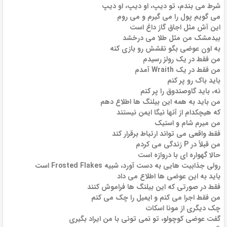
شرط می بندم، تو دیپ، او دیپ، او دیپ
می گویم پول را می گیرم و می روم
این آش مثل اجاق گاز داغ است
بیدمشک من مثل طلا می درخشد
به اون عوضی بگو نقشش رو بازی کنه
من فقط در یک رولز رسیدم
من فقط در یک Wraith آمدم
باید باک رو پر کنم
نه، باید گاوصندوق را پر کنم
من باید به همه این بیلنگ ها اطلاع دهم
که هیچکدام از آنها نیگا ایمن نیستند
من میرم شام و استیک
فقط واقعی می تواند ارتباط برقرار کند
من قبلاً در P زندگی می کردم
حالا گهواره ای با دروازه است
رولی جذابیت هایی به دست آورد، شبیه Frosted Flakes است
باید به این عوضی ها اطلاع می داد
فقط در صورتی که این بیلنگ ها فراموش کنند
من فقط اجرا می کنم و ایمیل را چک می کنم
چک دیگری از مونا اسکات
گفت عوضی کوچولو، تو نمی تونی با من ایراد بگیری