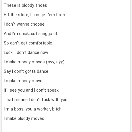
These is bloody shoes
Hit the store, I can get ’em both
I don’t wanna choose
And I’m quick, cut a nigga off
So don’t get comfortable
Look, I don’t dance now
I make money moves (ayy, ayy)
Say I don’t gotta dance
I make money move
If I see you and I don’t speak
That means I don’t fuck with you
I’m a boss, you a worker, bitch
I make bloody moves