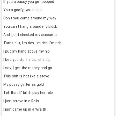
If you a pussy you get popped
You a goofy, you a opp
Don’t you come around my way
You can’t hang around my block
And I just checked my accounts
Turns out, I’m rich, I’m rich, I’m rich
I put my hand above my hip
I bet, you dip, he dip, she dip
I say, I get the money and go
This shit is hot like a stove
My pussy glitter as gold
Tell that lil’ bitch play her role
I just arrove in a Rolls
I just came up in a Wraith