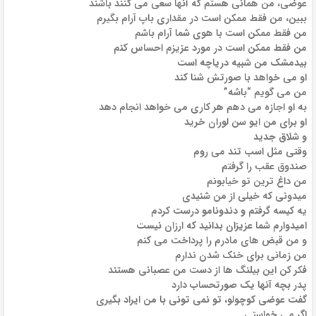
عوضی، من همانی هستم که آنها سعی می کنند باشند
ببین، من فقط ممکن است در مقداری باپ آرام بگیرم
من فقط ممکن است با هوی شما آرام باشم
من فقط ممکن است در مورد عزیزم احساس کنم
بیدمشک من شبیه دریاچه است
او می خواهد با صورتش شنا کند
من می گویم “باشه”
به او اجازه می دهم هر کاری می خواهد انجام دهد
او برای من ایو سن لوران خرید
و شلاق جدید
وقتی مثل اسب تند می روم
صندوق عقب را گرفتم
من داغ ترین تو خیابونم
میدونی که خیلی از من شنیدی
یه کیسه گرفتم و دندونامو درست کردم
امیدوارم شما عزیزان بدانید که ارزان نیست
و من قبض های مادرم را پرداخت می کنم
من زمانی برای خنک شدن ندارم
فکر کن این بیلنگ ها از دست من عصبانی هستند
پدر بچه آنها یک صورتحساب دارد
گفت عوضی کوچولو، تو نمی تونی با من ایراد بگیری
اگر می خواستی