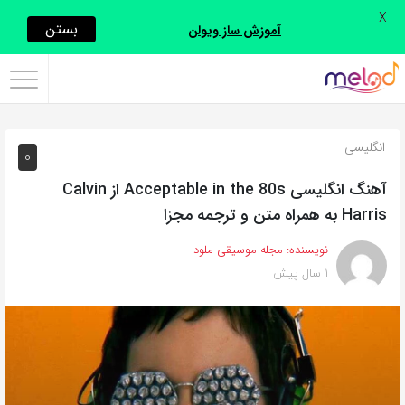
X
اشتراک
بستن
آموزش ساز ویولن
گذاری
با
استفاده
انگلیسی
0
از
روش‌های
آهنگ انگلیسی Acceptable in the 80s از Calvin
زیر
Harris به همراه متن و ترجمه مجزا
می‌توانید
نویسنده:
مجله موسیقی ملود
این
1 سال پیش
صفحه
را
با
دوستان
خود