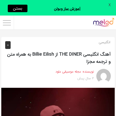
X
اشتراک
بستن
آموزش ساز ویولن
گذاری
با
استفاده
انگلیسی
0
از
روش‌های
آهنگ انگلیسی THE DINER از Billie Eilish به همراه متن
زیر
و ترجمه مجزا
می‌توانید
نویسنده:
مجله موسیقی ملود
این
2 سال پیش
صفحه
را
با
دوستان
خود