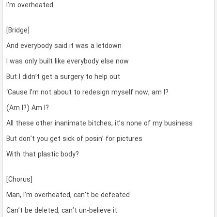
I’m overheated
[Bridge]
And everybody said it was a letdown
I was only built like everybody else now
But I didn’t get a surgery to help out
‘Cause I’m not about to redesign myself now, am I?
(Am I?) Am I?
All these other inanimate bitches, it’s none of my business
But don’t you get sick of posin’ for pictures
With that plastic body?
[Chorus]
Man, I’m overheated, can’t be defeated
Can’t be deleted, can’t un-believe it