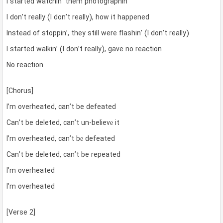
I started watchin’ them photographin’
I don’t really (I don’t really), how it happened
Instead of stoppin’, they still were flashin’ (I don’t really)
I started walkin’ (I don’t really), gave no reaction
No reaction
[Chorus]
I’m overheated, can’t be defeated
Can’t be deleted, can’t un-believе it
I’m overheated, can’t bе defeated
Can’t be deleted, can’t be repeated
I’m overheated
I’m overheated
[Verse 2]