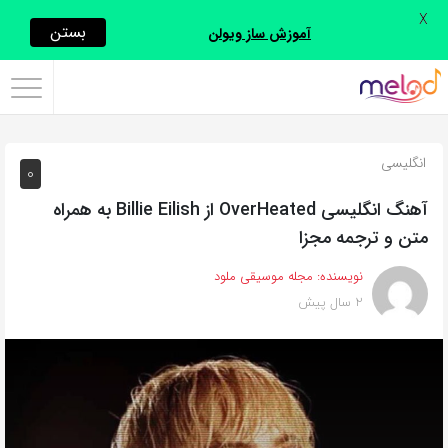
X
اشتراک
بستن
آموزش ساز ویولن
گذاری
با
استفاده
انگلیسی
0
از
روش‌های
آهنگ انگلیسی OverHeated از Billie Eilish به همراه
زیر
متن و ترجمه مجزا
می‌توانید
نویسنده:
مجله موسیقی ملود
این
2 سال پیش
صفحه
را
با
دوستان
خود