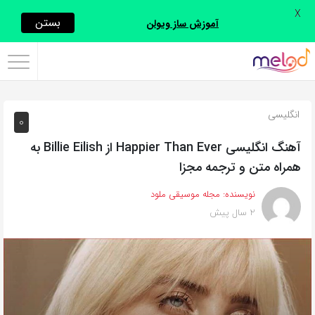
X
اشتراک
بستن
آموزش ساز ویولن
گذاری
با
استفاده
انگلیسی
0
از
روش‌های
آهنگ انگلیسی Happier Than Ever از Billie Eilish به
زیر
همراه متن و ترجمه مجزا
می‌توانید
نویسنده:
مجله موسیقی ملود
این
2 سال پیش
صفحه
را
با
دوستان
خود