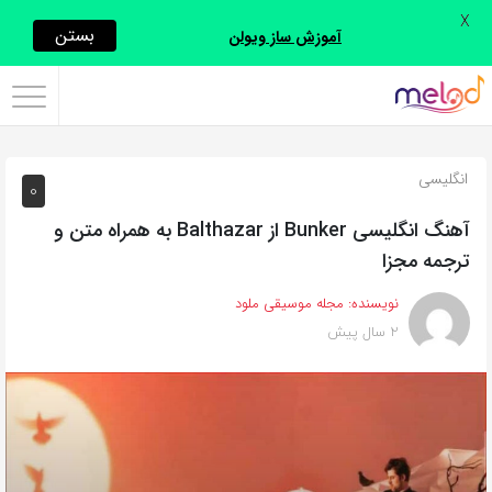
X
اشتراک
بستن
آموزش ساز ویولن
گذاری
با
استفاده
انگلیسی
0
از
روش‌های
آهنگ انگلیسی Bunker از Balthazar به همراه متن و
زیر
ترجمه مجزا
می‌توانید
نویسنده:
مجله موسیقی ملود
این
2 سال پیش
صفحه
را
با
دوستان
خود