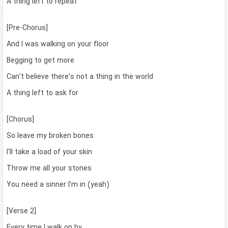
A thing left to repeat
[Pre-Chorus]
And I was walking on your floor
Begging to get more
Can’t believe there’s not a thing in the world
A thing left to ask for
[Chorus]
So leave my broken bones
I’ll take a load of your skin
Throw me all your stones
You need a sinner I’m in (yeah)
[Verse 2]
Every time I walk on by