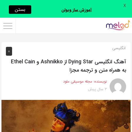
X
اشتراک
بستن
آموزش ساز ویولن
گذاری
با
استفاده
انگلیسی
0
از
روش‌های
آهنگ انگلیسی Dying Star از Ashnikko و Ethel Cain
زیر
به همراه متن و ترجمه مجزا
می‌توانید
نویسنده:
مجله موسیقی ملود
این
2 سال پیش
صفحه
را
با
دوستان
خود