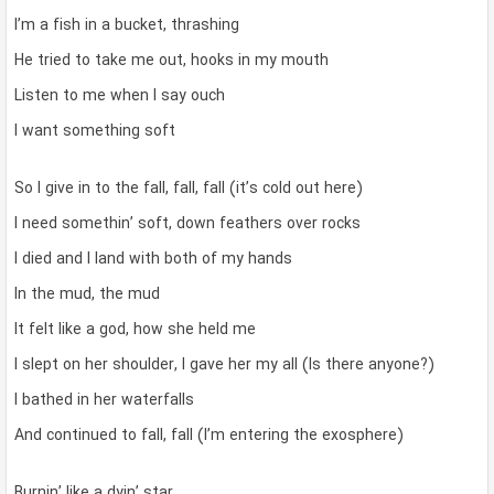
I’m a fish in a bucket, thrashing
He tried to take me out, hooks in my mouth
Listen to me when I say ouch
I want something soft
So I give in to the fall, fall, fall (it’s cold out here)
I need somethin’ soft, down feathers over rocks
I died and I land with both of my hands
In the mud, the mud
It felt like a god, how she held me
I slept on her shoulder, I gave her my all (Is there anyone?)
I bathed in her waterfalls
And continued to fall, fall (I’m entering the exosphere)
Burnin’ like a dyin’ star