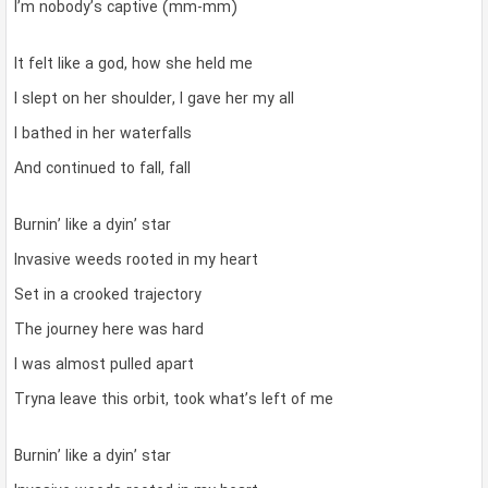
I’m nobody’s captive (mm-mm)
It felt like a god, how she held me
I slept on her shoulder, I gave her my all
I bathed in her waterfalls
And continued to fall, fall
Burnin’ like a dyin’ star
Invasive weeds rooted in my heart
Set in a crooked trajectory
The journey here was hard
I was almost pulled apart
Tryna leave this orbit, took what’s left of me
Burnin’ like a dyin’ star