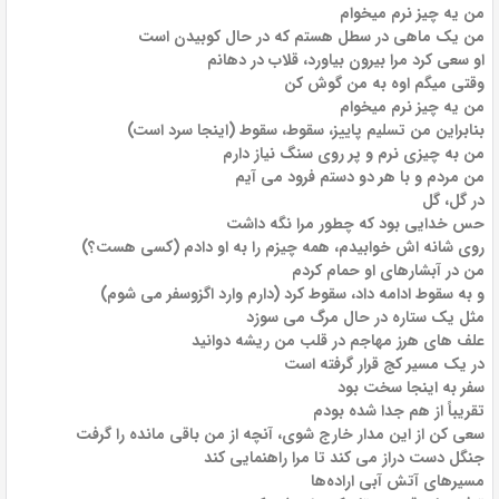
من یه چیز نرم میخوام
من یک ماهی در سطل هستم که در حال کوبیدن است
او سعی کرد مرا بیرون بیاورد، قلاب در دهانم
وقتی میگم اوه به من گوش کن
من یه چیز نرم میخوام
بنابراین من تسلیم پاییز، سقوط، سقوط (اینجا سرد است)
من به چیزی نرم و پر روی سنگ نیاز دارم
من مردم و با هر دو دستم فرود می آیم
در گل، گل
حس خدایی بود که چطور مرا نگه داشت
روی شانه اش خوابیدم، همه چیزم را به او دادم (کسی هست؟)
من در آبشارهای او حمام کردم
و به سقوط ادامه داد، سقوط کرد (دارم وارد اگزوسفر می شوم)
مثل یک ستاره در حال مرگ می سوزد
علف های هرز مهاجم در قلب من ریشه دوانید
در یک مسیر کج قرار گرفته است
سفر به اینجا سخت بود
تقریباً از هم جدا شده بودم
سعی کن از این مدار خارج شوی، آنچه از من باقی مانده را گرفت
جنگل دست دراز می کند تا مرا راهنمایی کند
مسیرهای آتش آبی اراده‌ها