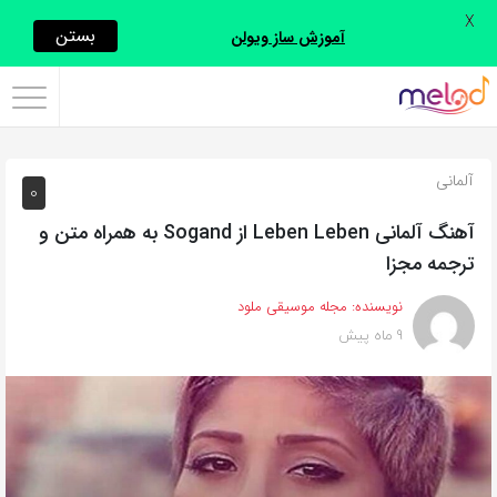
X
اشتراک
بستن
آموزش ساز ویولن
گذاری
با
استفاده
آلمانی
0
از
روش‌های
آهنگ آلمانی Leben Leben از Sogand به همراه متن و
زیر
ترجمه مجزا
می‌توانید
نویسنده:
مجله موسیقی ملود
این
9 ماه پیش
صفحه
را
با
دوستان
خود