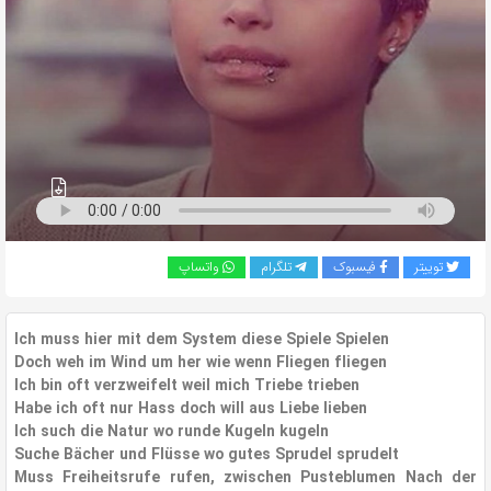
به
اشتراک
بگذارید.
کپی
لینک
توییتر
فیسبوک
تلگرام
واتساپ
Ich muss hier mit dem System diese Spiele Spielen
Doch weh im Wind um her wie wenn Fliegen fliegen
Ich bin oft verzweifelt weil mich Triebe trieben
Habe ich oft nur Hass doch will aus Liebe lieben
Ich such die Natur wo runde Kugeln kugeln
Suche Bächer und Flüsse wo gutes Sprudel sprudelt
Muss Freiheitsrufe rufen, zwischen Pusteblumen Nach der