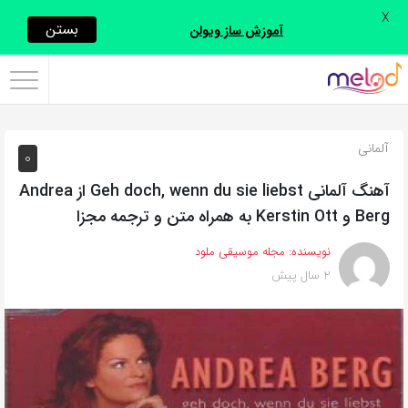
X
اشتراک
بستن
آموزش ساز ویولن
گذاری
با
استفاده
آلمانی
0
از
روش‌های
آهنگ آلمانی Geh doch, wenn du sie liebst از Andrea
زیر
Berg و Kerstin Ott به همراه متن و ترجمه مجزا
می‌توانید
نویسنده:
مجله موسیقی ملود
این
2 سال پیش
صفحه
را
با
دوستان
خود