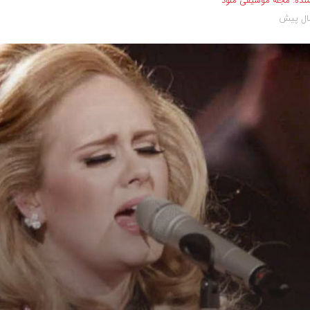
نده:
مجله موسیقی ملود