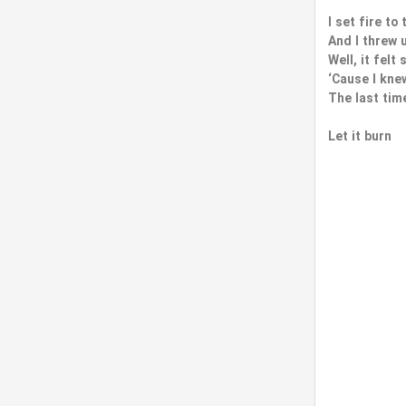
I set fire to 
And I threw 
Well, it felt
‘Cause I kne
The last time
Let it burn