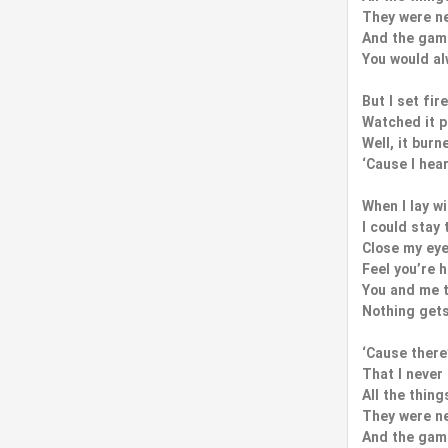
They were ne
And the gam
You would al
But I set fir
Watched it p
Well, it burn
‘Cause I hea
When I lay w
I could stay 
Close my ey
Feel you’re 
You and me 
Nothing gets
‘Cause there
That I never
All the thing
They were ne
And the gam