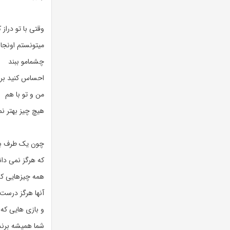
وقتی با تو دراز
میتونستم اونجا 
چشمامو ببند
احساس کنید برا
من و تو با هم
هیچ چیز بهتر ن
چون یک طرف برا
که هرگز نمی دا
همه چیزهایی که
آنها هرگز درست 
و بازی هایی که
شما همیشه برند