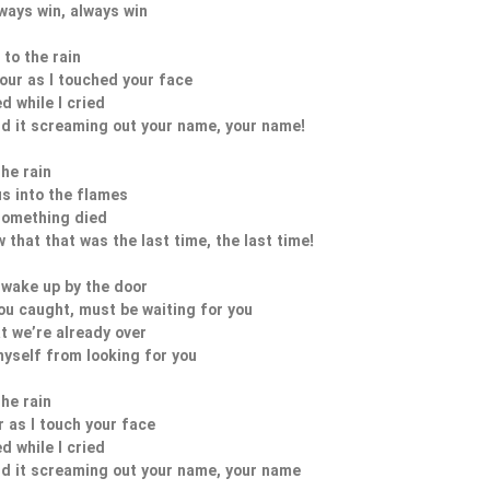
ways win, always win
e to the rain
our as I touched your face
ed while I cried
rd it screaming out your name, your name!
the rain
us into the flames
 something died
 that that was the last time, the last time!
wake up by the door
ou caught, must be waiting for you
t we’re already over
myself from looking for you
the rain
r as I touch your face
ed while I cried
rd it screaming out your name, your name