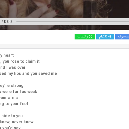
یسبوک
تلگرام
واتساپ
 my heart
l, you rose to claim it
and I was over
ssed my lips and you saved me
ey’re strong
 were far too weak
your arms
ng to your feet
 side to you
 knew, never knew
s you’d say