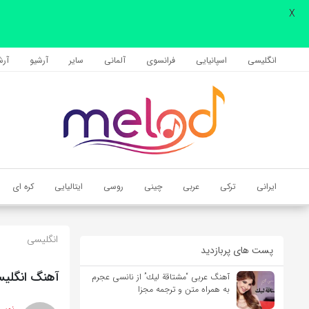
X
اشتراک گذاری
با استفاده از روش‌های زیر می‌توانید این صفحه را با دوستان خود به
انگلیسی
اسپانیایی
فرانسوی
آلمانی
سایر
آرشیو
آرشی
اشتراک بگذارید.
کپی لینک
ایرانی
ترکی
عربی
چینی
روسی
ایتالیایی
کره ای
انگلیسی
پست های پربازدید
آهنگ انگلیسی Set Fire to the Rain از Adele به همراه م
آهنگ عربی “مشتاقة لیك” از نانسی عجرم
به همراه متن و ترجمه مجزا