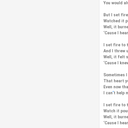
You would al
But I set fir
Watched it p
Well, it burn
‘Cause I hea
I set fire to 
And I threw 
Well, it felt
‘Cause I knew
Sometimes I 
That heart y
Even now tha
I can
‘
t help 
I set fire to 
Watch it pou
Well, it burn
‘Cause I hea