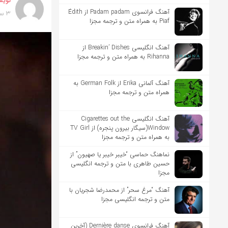
نویس
آهنگ فرانسوی Padam padam از Édith
3 سال پیش
Piaf به همراه متن و ترجمه مجزا
آهنگ انگلیسی Breakin’ Dishes از
Rihanna به همراه متن و ترجمه مجزا
آهنگ آلمانی Erika از German Folk به
همراه متن و ترجمه مجزا
آهنگ انگلیسی Cigarettes out the
Window(سیگار بیرون پنجره) از TV Girl
به همراه متن و ترجمه مجزا
نماهنگ حماسی “خیبر خیبر یا صهیون” از
حسین طاهری با متن و ترجمه انگلیسی
مجزا
آهنگ “مرغ سحر” از محمدرضا شجریان با
متن و ترجمه انگلیسی مجزا
آهنگ فرانسوی Dernière danse (آخرین