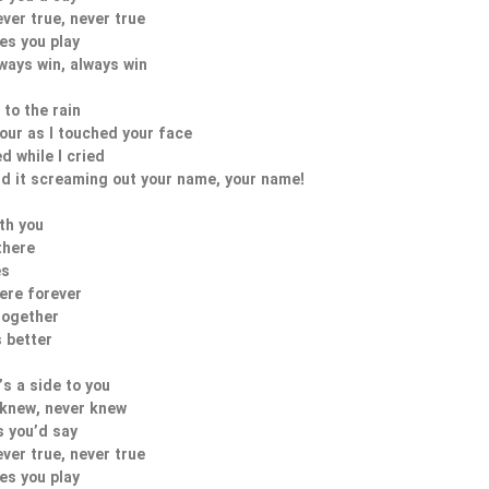
ver true, never true
es you play
ways win, always win
e to the rain
our as I touched your face
ed while I cried
rd it screaming out your name, your name!
ith you
there
es
here forever
together
 better
’s a side to you
 knew, never knew
s you’d say
ver true, never true
es you play