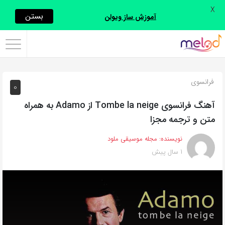
X
اشتراک
بستن
آموزش ساز ویولن
گذاری
با
استفاده
فرانسوی
0
از
روش‌های
آهنگ فرانسوی Tombe la neige از Adamo به همراه
زیر
متن و ترجمه مجزا
می‌توانید
نویسنده:
مجله موسیقی ملود
این
1 سال پیش
صفحه
را
با
دوستان
خود