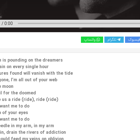
یسبوک
تلگرام
واتساپ
n is pounding on the dreamers
ain on every single hour
ures found will vanish with the tide
gone, I’m all out of your web
e moon
il for the doomed
 us a ride (ride), ride (ride)
 want me to do
p of your eyes
 want me to do
eedle in my arm, in my arm
rain, drain the rivers of addiction
could feed my veins on oblivion