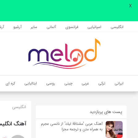
X
اشتراک گذاری
با استفاده از روش‌های زیر می‌توانید این صفحه را با دوستان خود به
انگلیسی
اسپانیایی
فرانسوی
آلمانی
سایر
آرشیو
آرشی
اشتراک بگذارید.
کپی لینک
ایرانی
ترکی
عربی
چینی
روسی
ایتالیایی
کره ای
انگلیسی
پست های پربازدید
آهنگ انگلیسی Maybe on the Moon از AaRON به همراه م
آهنگ عربی “مشتاقة لیك” از نانسی عجرم
به همراه متن و ترجمه مجزا