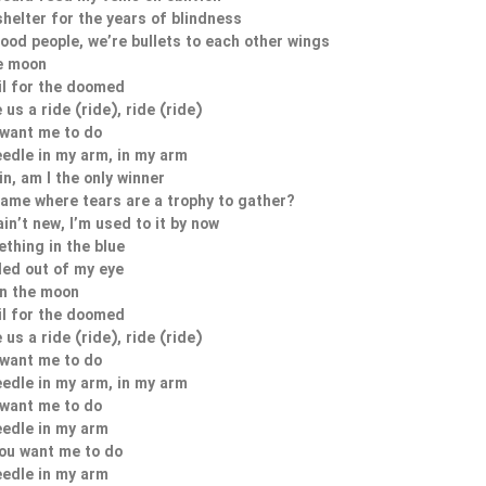
shelter for the years of blindness
od people, we’re bullets to each other wings
e moon
il for the doomed
 us a ride (ride), ride (ride)
 want me to do
eedle in my arm, in my arm
ain, am I the only winner
y game where tears are a trophy to gather?
in’t new, I’m used to it by now
thing in the blue
ed out of my eye
n the moon
il for the doomed
 us a ride (ride), ride (ride)
 want me to do
eedle in my arm, in my arm
 want me to do
eedle in my arm
 you want me to do
eedle in my arm