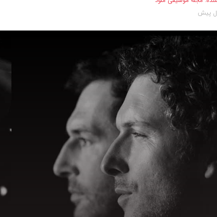
نده:
مجله موسیقی ملود