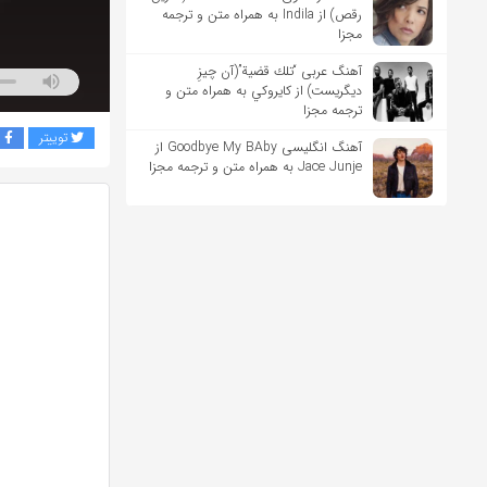
رقص) از Indila به همراه متن و ترجمه
مجزا
آهنگ عربی “تلك قضية”(آن چیزِ
دیگریست) از كايروكي به همراه متن و
ترجمه مجزا
توییتر
ف
آهنگ انگلیسی Goodbye My BAby از
Jace Junje به همراه متن و ترجمه مجزا