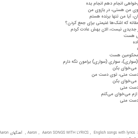
خواهی انجام دهم انجام بده
زوی من هستی، در بازوی من
ران، آیا من تنها برنده هستم
مقانه که اشک‌ها غنیمتی برای جمع کردن؟
 جدیدی نیست، الان بهش عادت کردم
بی هست
ده
 محکومین هست
(سواری)، سواری (سواری) برامون نگه دارم
 می‌خوای بکن
دست منی، توی دست من
 می‌خوای بکن
دست منی
ازم می‌خوای می‌کنم
دست منی
,
,
,
English songs with lyrics
Aaron SONGS WITH LYRICS
Aaron
آهنگهای Aaron