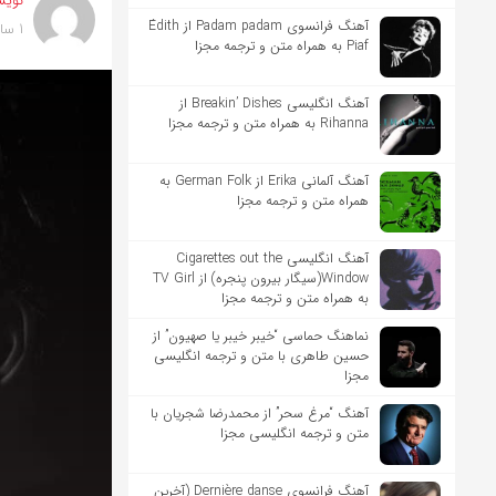
نویس
آهنگ فرانسوی Padam padam از Édith
1 سال پیش
Piaf به همراه متن و ترجمه مجزا
آهنگ انگلیسی Breakin’ Dishes از
Rihanna به همراه متن و ترجمه مجزا
آهنگ آلمانی Erika از German Folk به
همراه متن و ترجمه مجزا
آهنگ انگلیسی Cigarettes out the
Window(سیگار بیرون پنجره) از TV Girl
به همراه متن و ترجمه مجزا
نماهنگ حماسی “خیبر خیبر یا صهیون” از
حسین طاهری با متن و ترجمه انگلیسی
مجزا
آهنگ “مرغ سحر” از محمدرضا شجریان با
متن و ترجمه انگلیسی مجزا
آهنگ فرانسوی Dernière danse (آخرین