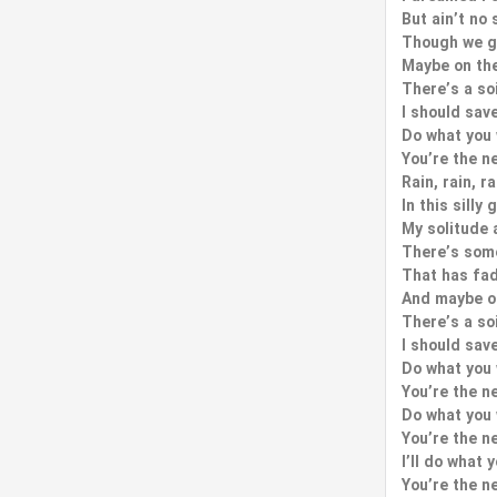
But ain’t no 
Though we go
Maybe on th
There’s a so
I should save
Do what you
You’re the n
Rain, rain, r
In this sill
My solitude a
There’s some
That has fad
And maybe o
There’s a so
I should save
Do what you
You’re the n
Do what you
You’re the n
I’ll do what
You’re the n