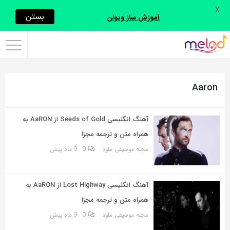
X
اشتراک
بستن
آموزش ساز ویولن
گذاری
با
استفاده
Aaron
از
روش‌های
زیر
آهنگ انگلیسی Seeds of Gold از AaRON به
می‌توانید
همراه متن و ترجمه مجزا
این
مجله موسیقی ملود
0
9 ماه پیش
صفحه
را
آهنگ انگلیسی Lost Highway از AaRON به
با
همراه متن و ترجمه مجزا
دوستان
مجله موسیقی ملود
0
9 ماه پیش
خود