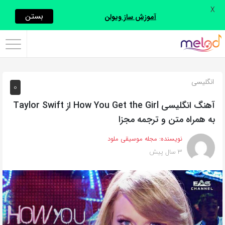
X
اشتراک
بستن
آموزش ساز ویولن
گذاری
با
استفاده
انگلیسی
0
از
روش‌های
آهنگ انگلیسی How You Get the Girl از Taylor Swift
زیر
به همراه متن و ترجمه مجزا
می‌توانید
نویسنده:
مجله موسیقی ملود
این
3 سال پیش
صفحه
را
با
دوستان
خود