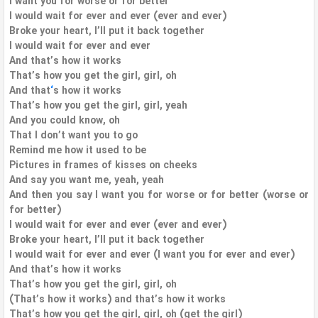
I want you for worse or for better
I would wait for ever and ever (ever and ever)
Broke your heart, I’ll put it back together
I would wait for ever and ever
And that’s how it works
That’s how you get the girl, girl, oh
And that
‘
s how it works
That’s how you get the girl, girl, yeah
And you could know, oh
That I don’t want you to go
Remind me how it used to be
Pictures in frames of kisses on cheeks
And say you want me, yeah, yeah
And then you say I want you for worse or for better (worse or
for better)
I would wait for ever and ever (ever and ever)
Broke your heart, I’ll put it back together
I would wait for ever and ever (I want you for ever and ever)
And that’s how it works
That’s how you get the girl, girl, oh
(That’s how it works) and that’s how it works
That’s how you get the girl, girl, oh (get the girl)