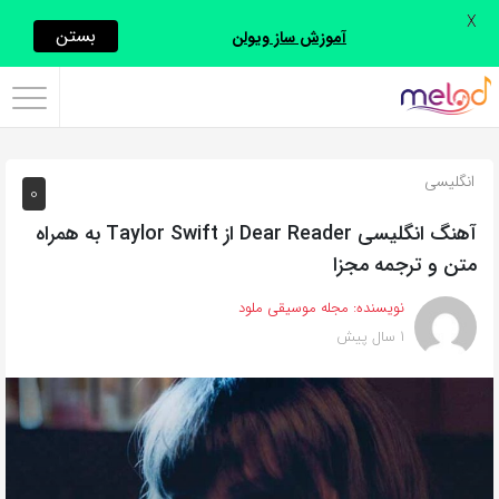
X
اشتراک
بستن
آموزش ساز ویولن
گذاری
با
استفاده
انگلیسی
0
از
روش‌های
آهنگ انگلیسی Dear Reader از Taylor Swift به همراه
زیر
متن و ترجمه مجزا
می‌توانید
نویسنده:
مجله موسیقی ملود
این
1 سال پیش
صفحه
را
با
دوستان
خود