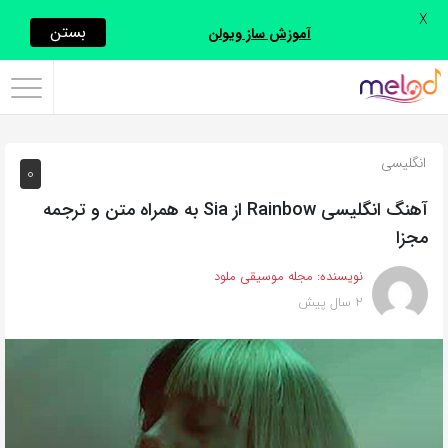
X
اشتراک
بستن
آموزش ساز ویولن
گذاری
با
استفاده
انگلیسی
0
از
روش‌های
آهنگ انگلیسی Rainbow از Sia به همراه متن و ترجمه
زیر
مجزا
می‌توانید
نویسنده:
مجله موسیقی ملود
این
2 سال پیش
صفحه
را
با
دوستان
خود