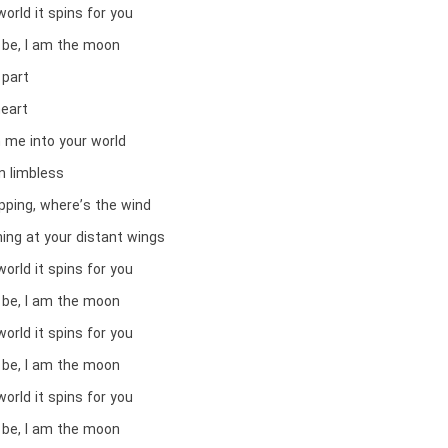
world it spins for you
r be, I am the moon
 part
heart
 me into your world
n limbless
pping, where’s the wind
ing at your distant wings
world it spins for you
r be, I am the moon
world it spins for you
r be, I am the moon
world it spins for you
r be, I am the moon