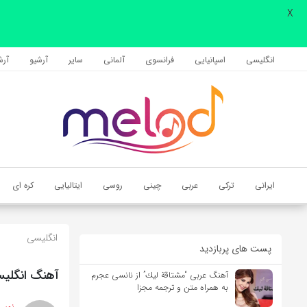
X
اشتراک گذاری
با استفاده از روش‌های زیر می‌توانید این صفحه را با دوستان خود به
انگلیسی
اسپانیایی
فرانسوی
آلمانی
سایر
آرشیو
آرشی
اشتراک بگذارید.
کپی لینک
ایرانی
ترکی
عربی
چینی
روسی
ایتالیایی
کره ای
انگلیسی
پست های پربازدید
آهنگ انگلیسی Moon از Sia به همراه متن و
آهنگ عربی “مشتاقة لیك” از نانسی عجرم
به همراه متن و ترجمه مجزا