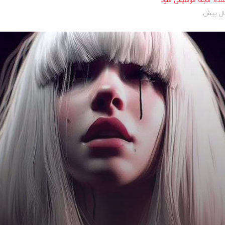
نده:
مجله موسیقی ملود