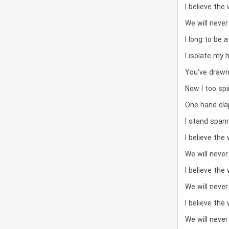
I believe the 
We will neve
I long to be a
I isolate my 
You’ve drawn
Now I too spi
One hand cla
I stand spann
I believe the 
We will neve
I believe the 
We will neve
I believe the 
We will neve