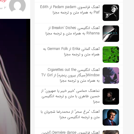
نویس
آهنگ فرانسوی Padam padam از Édith
2 سال پیش
Piaf به همراه متن و ترجمه مجزا
آهنگ انگلیسی Breakin’ Dishes از
Rihanna به همراه متن و ترجمه مجزا
آهنگ آلمانی Erika از German Folk به
همراه متن و ترجمه مجزا
آهنگ انگلیسی Cigarettes out the
Window(سیگار بیرون پنجره) از TV Girl
به همراه متن و ترجمه مجزا
نماهنگ حماسی “خیبر خیبر یا صهیون” از
حسین طاهری با متن و ترجمه انگلیسی
مجزا
آهنگ “مرغ سحر” از محمدرضا شجریان با
متن و ترجمه انگلیسی مجزا
آهنگ فرانسوی Dernière danse (آخرین