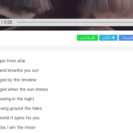
یسبوک
تلگرام
واتساپ
pin from afar
n and breathe you out
ged by the timeline
ged when the sun shines
ssing in the night
ssing ground the tides
world it spins for you
r be, I am the moon