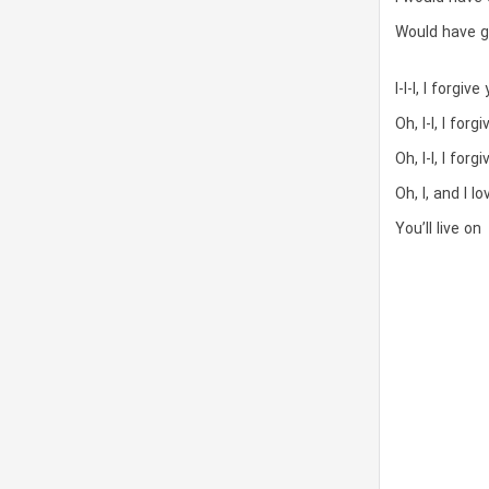
Would have g
I-I-I, I forg
Oh, I-I, I fo
Oh, I-I, I fo
Oh, I, and I l
You’ll live on