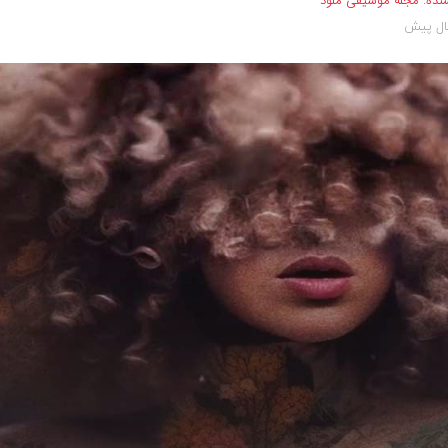
نده:
مجله موسیقی ملود