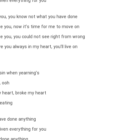
iven everything for you
ive you, you know not what you have done
rgive you, now it’s time for me to move on
rgive you, you could not see right from wrong
ove you always in my heart, you’ll live on
sin when yearning’s
, ooh
 heart, broke my heart
beating
have done anything
iven everything for you
 done anything