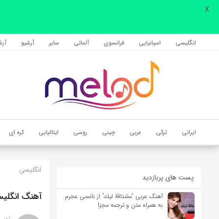
X
اشتراک گذاری
با استفاده از روش‌های زیر می‌توانید این صفحه را با دوستان خود به
انگلیسی
اسپانیایی
فرانسوی
آلمانی
سایر
آرشیو
آرشی
اشتراک بگذارید.
کپی لینک
ایرانی
ترکی
عربی
چینی
روسی
ایتالیایی
کره ای
انگلیسی
پست های پربازدید
آهنگ انگلیسی I Forgive You از Sia به همراه متن
آهنگ عربی “مشتاقة لیك” از نانسی عجرم
به همراه متن و ترجمه مجزا