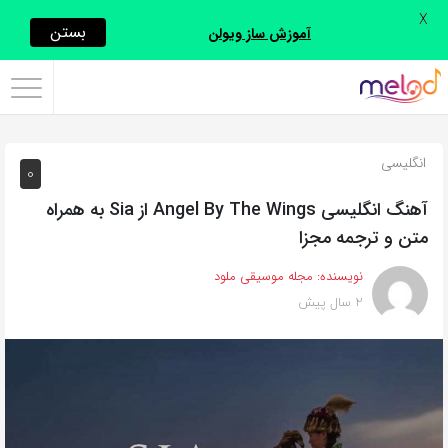
X
اشتراک
بستن
آموزش ساز ویولن
گذاری
با
استفاده
انگلیسی
0
از
روش‌های
آهنگ انگلیسی Angel By The Wings از Sia به همراه
زیر
متن و ترجمه مجزا
می‌توانید
نویسنده:
مجله موسیقی ملود
این
2 سال پیش
صفحه
را
با
دوستان
خود