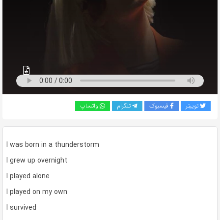
به
اشتراک
بگذارید.
کپی
لینک
توییتر
فیسبوک
تلگرام
واتساپ
I was born in a thunderstorm
I grew up overnight
I played alone
I played on my own
I survived