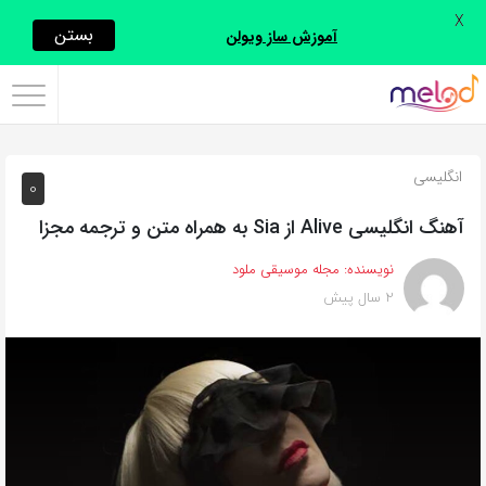
X
اشتراک
بستن
آموزش ساز ویولن
گذاری
با
استفاده
انگلیسی
0
از
روش‌های
آهنگ انگلیسی Alive از Sia به همراه متن و ترجمه مجزا
زیر
نویسنده:
مجله موسیقی ملود
می‌توانید
2 سال پیش
این
صفحه
را
با
دوستان
خود