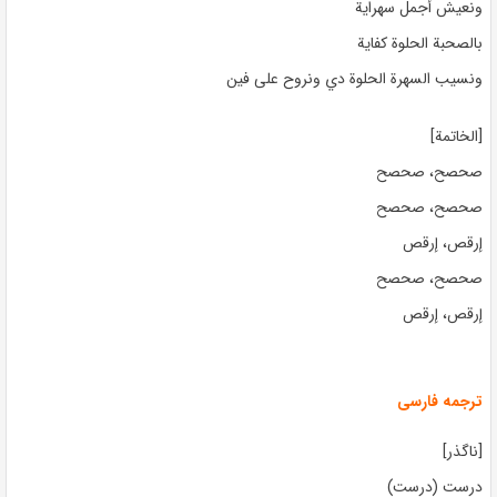
ونعيش أجمل سهراية
بالصحبة الحلوة كفاية
ونسيب السهرة الحلوة دي ونروح على فين
[الخاتمة]
صحصح، صحصح
صحصح، صحصح
إرقص، إرقص
صحصح، صحصح
إرقص، إرقص
ترجمه فارسی
[ناگذر]
درست (درست)