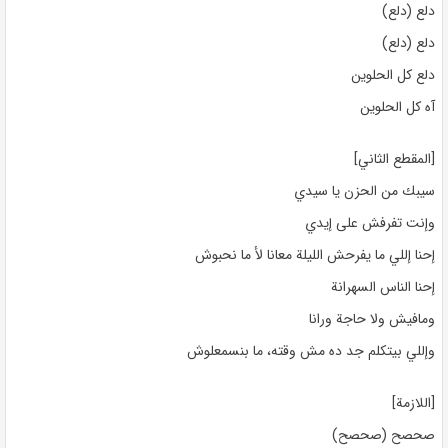
دلع (دلع)
دلع (دلع)
دلع كل الحلوين
آه كل الحلوين
[المقطع الثاني]
سيبك من الحزن يا سيدي
وإنت تفرفش على إيدي
إحنا إللي ما يفرحش الليلة معانا لأ ما نحبوش
إحنا الناس السهرانة
ومافيش ولا حاجة ورانا
وإللي بيتكلم جد ده مش وقته، ما بنسمعلوش
[اللازمة]
صحصح (صحصح)