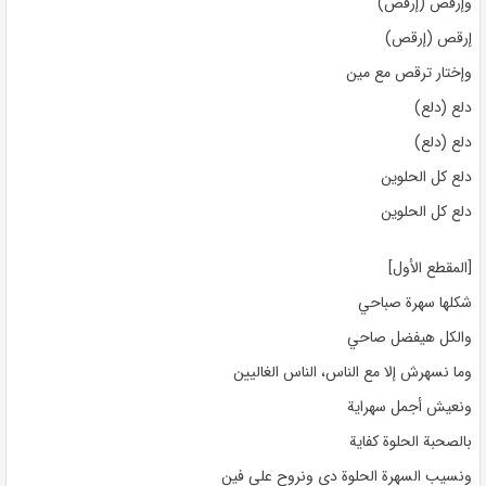
وإرقص (إرقص)
إرقص (إرقص)
وإختار ترقص مع مين
دلع (دلع)
دلع (دلع)
دلع كل الحلوين
دلع كل الحلوين
[المقطع الأول]
شكلها سهرة صباحي
والكل هيفضل صاحي
وما نسهرش إلا مع الناس، الناس الغاليين
ونعيش أجمل سهراية
بالصحبة الحلوة كفاية
ونسيب السهرة الحلوة دي ونروح على فين