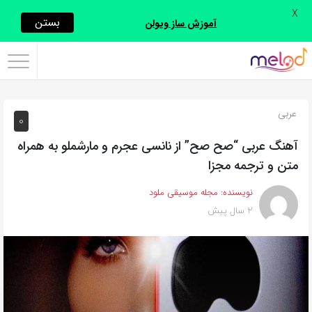
X
اشتراک
بستن
آموزش ساز ویولن
گذاری
با
استفاده
عربی
0
از
روش‌های
آهنگ عربی “صح صح” از نانسی عجرم و مارشملو به همراه
زیر
متن و ترجمه مجزا
می‌توانید
نویسنده:
مجله موسیقی ملود
این
2 سال پیش
صفحه
را
با
دوستان
خود