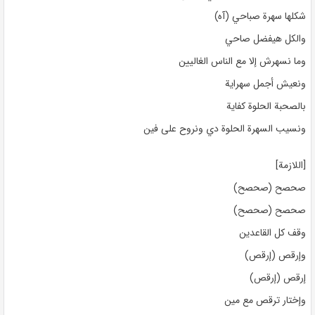
شكلها سهرة صباحي (آه)
والكل هيفضل صاحي
وما نسهرش إلا مع الناس الغاليين
ونعيش أجمل سهراية
بالصحبة الحلوة كفاية
ونسيب السهرة الحلوة دي ونروح على فين
[اللازمة]
صحصح (صحصح)
صحصح (صحصح)
وقف كل القاعدين
وإرقص (إرقص)
إرقص (إرقص)
وإختار ترقص مع مين