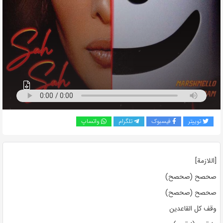
به
اشتراک
بگذارید.
کپی
لینک
توییتر
فیسبوک
تلگرام
واتساپ
[اللازمة]
صحصح (صحصح)
صحصح (صحصح)
وقف كل القاعدين