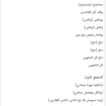
صحصح (صحصح)
وقف كل القاعدين
وإرقص (إرقص)
إرقص (إرقص)
وإختار ترقص مع مين
دلع (دلع)
دلع (دلع)
دلع كل الحلوين
كل الحلوين
[المقطع الأول]
(شكلها سهرة صباحي)
(والكل هيفضل صاحي)
(وما نسهرش إلا مع الناس، الناس الغاليين)