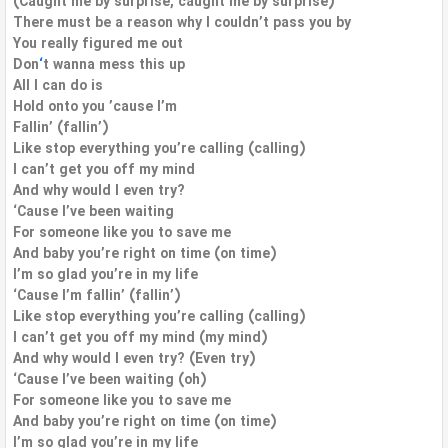
(Caught me by surprise, caught me by surprise)
There must be a reason why I couldn’t pass you by
You really figured me out
Don
‘
t wanna mess this up
All I can do is
Hold onto you ’cause I’m
Fallin’ (fallin’)
Like stop everything you’re calling (calling)
I can’t get you off my mind
And why would I even try?
‘Cause I’ve been waiting
For someone like you to save me
And baby you’re right on time (on time)
I’m so glad you’re in my life
‘Cause I’m fallin’ (fallin’)
Like stop everything you’re calling (calling)
I can’t get you off my mind (my mind)
And why would I even try? (Even try)
‘Cause I’ve been waiting (oh)
For someone like you to save me
And baby you’re right on time (on time)
I’m so glad you’re in my life