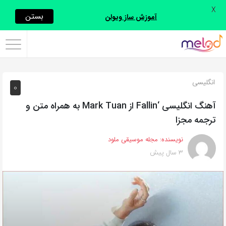
X
اشتراک
بستن
آموزش ساز ویولن
گذاری
با
استفاده
انگلیسی
0
از
روش‌های
آهنگ انگلیسی ‘Fallin از Mark Tuan به همراه متن و
زیر
ترجمه مجزا
می‌توانید
نویسنده:
مجله موسیقی ملود
این
3 سال پیش
صفحه
را
با
دوستان
خود