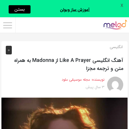
X
اشتراک
بستن
آموزش ساز ویولن
گذاری
با
استفاده
انگلیسی
0
از
روش‌های
آهنگ انگلیسی Like A Prayer از Madonna به همراه
زیر
متن و ترجمه مجزا
می‌توانید
نویسنده:
مجله موسیقی ملود
این
3 سال پیش
صفحه
را
با
دوستان
خود