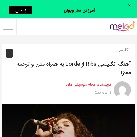
X
اشتراک
بستن
آموزش ساز ویولن
گذاری
با
استفاده
انگلیسی
0
از
روش‌های
آهنگ انگلیسی Ribs از Lorde به همراه متن و ترجمه
زیر
مجزا
می‌توانید
نویسنده:
مجله موسیقی ملود
این
11 ماه پیش
صفحه
را
با
دوستان
خود