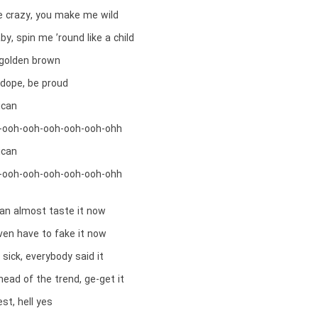
 crazy, you make me wild
by, spin me ’round like a child
 golden brown
 dope, be proud
ican
-ooh-ooh-ooh-ooh-ooh-ohh
ican
-ooh-ooh-ooh-ooh-ooh-ohh
 can almost taste it now
 even have to fake it now
 sick, everybody said it
ead of the trend, ge-get it
est, hell yes