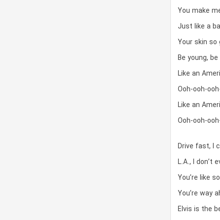
You make me
Just like a ba
Your skin so
Be young, be
Like an Amer
Ooh-ooh-ooh
Like an Amer
Ooh-ooh-ooh
Drive fast, I
L.A., I don’t
You’re like so
You’re way ah
Elvis is the b