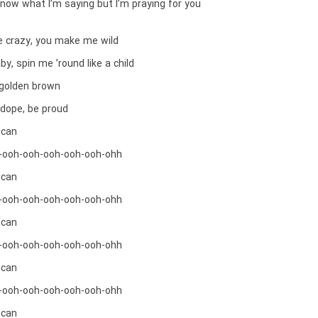
know what I’m saying but I’m praying for you
 crazy, you make me wild
by, spin me ’round like a child
 golden brown
 dope, be proud
ican
-ooh-ooh-ooh-ooh-ooh-ohh
ican
-ooh-ooh-ooh-ooh-ooh-ohh
ican
-ooh-ooh-ooh-ooh-ooh-ohh
ican
-ooh-ooh-ooh-ooh-ooh-ohh
ican