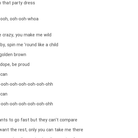
n that party dress
-ooh, ooh-ooh-whoa
 crazy, you make me wild
by, spin me ’round like a child
 golden brown
 dope, be proud
ican
-ooh-ooh-ooh-ooh-ooh-ohh
ican
-ooh-ooh-ooh-ooh-ooh-ohh
nts to go fast but they can’t compare
y want the rest, only you can take me there