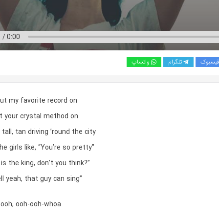
یسبوک
تلگرام
واتساپ
ut my favorite record on
t your crystal method on
tall, tan driving ’round the city
the girls like, “You’re so pretty”
is the king, don’t you think?”
ell yeah, that guy can sing”
-ooh, ooh-ooh-whoa