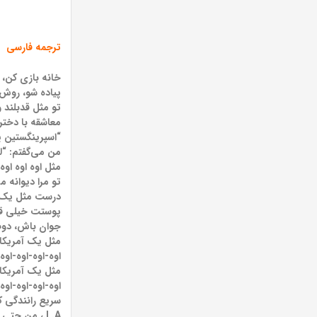
ترجمه فارسی
خانه بازی کن، ر
پیاده شو، روش 
تو مثل قدبلند 
معاشقه با دختر
“اسپرینگستین پ
من می‌گفتم: “لع
مثل اوه اوه اوه،
تو مرا دیوانه
درست مثل یک ب
پوستت خیلی قه
جوان باش، دوپ
مثل یک آمریکا
اوه-اوه-اوه-اوه
مثل یک آمریکا
اوه-اوه-اوه-اوه
سریع رانندگی کن
L.A.، من حتی مجبور نیستم آن را جعل کنم