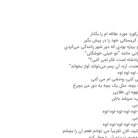
کورد مورد علاقه ام را بگذار
کریستالی خود را در پیش بگیر
و برنزه بودی که دور شهر رانندگی می‌کردی
انی مانند “تو خیلی خوشگلی”
ادشاه است، فکر نمی کنی؟”
نت، آره، آن پسر می‌تواند آواز بخواند”
 اوه اوه اوه
 می کنی، وحشی ام می کنی
چه، مثل یک بچه به دور من بچرخ
وه ای طلایی
، سربلند باش
یی
-اوه-اوه-اوه-اوه-اوه
یی
-اوه-اوه-اوه-اوه-اوه
ید، الان تقریباً می توانم طعم آن را بچشم