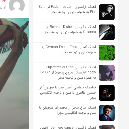
نویس
آهنگ فرانسوی Padam padam از Édith
2 سال پیش
Piaf به همراه متن و ترجمه مجزا
آهنگ انگلیسی Breakin’ Dishes از
Rihanna به همراه متن و ترجمه مجزا
آهنگ آلمانی Erika از German Folk به
همراه متن و ترجمه مجزا
آهنگ انگلیسی Cigarettes out the
Window(سیگار بیرون پنجره) از TV Girl
به همراه متن و ترجمه مجزا
نماهنگ حماسی “خیبر خیبر یا صهیون” از
حسین طاهری با متن و ترجمه انگلیسی
مجزا
آهنگ “مرغ سحر” از محمدرضا شجریان با
متن و ترجمه انگلیسی مجزا
آهنگ فرانسوی Dernière danse (آخرین