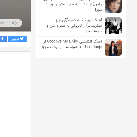
رقص) از Indila به همراه متن و ترجمه
مجزا
آهنگ عربی “تلك قضية”(آن چیزِ
دیگریست) از كايروكي به همراه متن و
ترجمه مجزا
توییتر
ف
آهنگ انگلیسی Goodbye My BAby از
Jace Junje به همراه متن و ترجمه مجزا