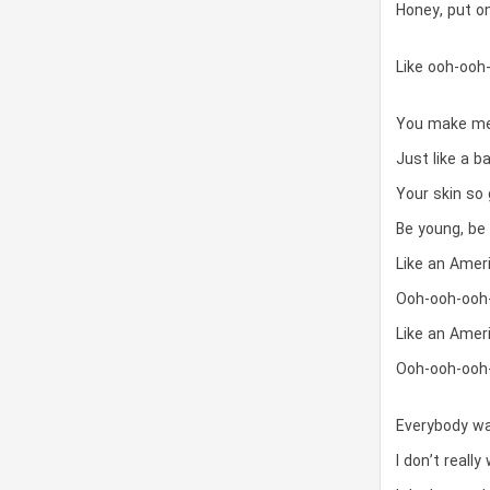
Honey, put o
Like ooh-ooh
You make me
Just like a ba
Your skin so
Be young, be
Like an Amer
Ooh-ooh-ooh
Like an Amer
Ooh-ooh-ooh
Everybody wa
I don’t reall