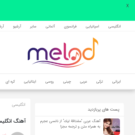
X
اشتراک گذاری
با استفاده از روش‌های زیر می‌توانید این صفحه را با دوستان خود به
انگلیسی
اسپانیایی
فرانسوی
آلمانی
سایر
آرشیو
آرشی
اشتراک بگذارید.
کپی لینک
ایرانی
ترکی
عربی
چینی
روسی
ایتالیایی
کره ای
انگلیسی
پست های پربازدید
آهنگ انگلیسی American از Lana Del Rey به همراه مت
آهنگ عربی “مشتاقة لیك” از نانسی عجرم
به همراه متن و ترجمه مجزا