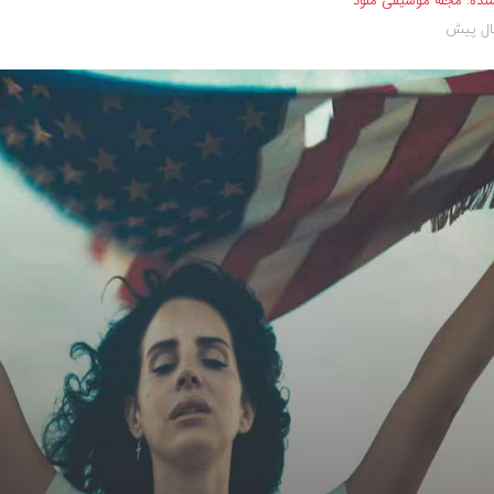
نده:
مجله موسیقی ملود